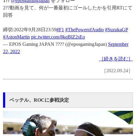
1??
@eposgamingJapan
をフォロー
2??動画を見て、何が一番最初にゴールしたかを引用RTにて
回答
締切:2022年9月28日23:59
#F1
#ThePowerofAudio
#SuzukaGP
#AstonMartin
pic.twitter.com/8kqBlZ2sEo
— EPOS Gaming JAPAN ???? (@eposgamingJapan)
September
22, 2022
［続きを読む］
［2022.09.24］
ベッテル、ROCに参戦決定