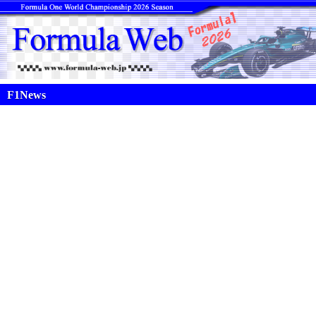
F1News