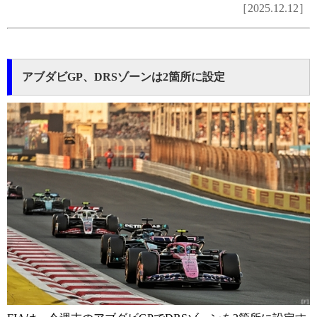
［2025.12.12］
アブダビGP、DRSゾーンは2箇所に設定