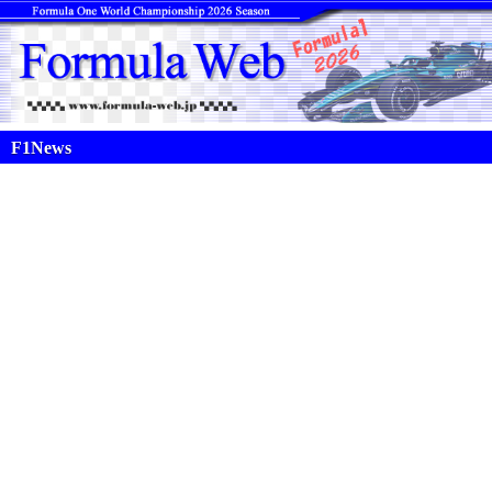
F1News