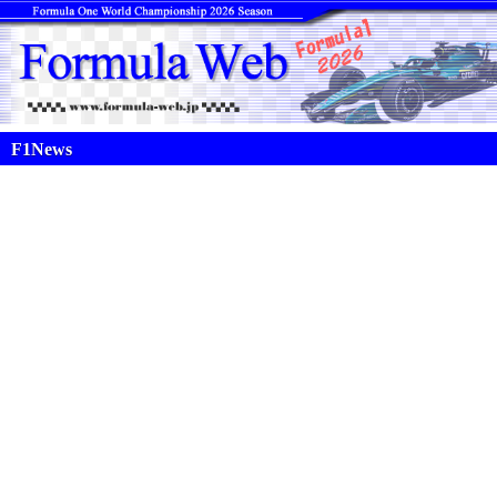
F1News