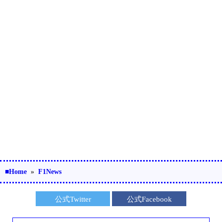
■Home
»
F1News
公式Twitter
公式Facebook