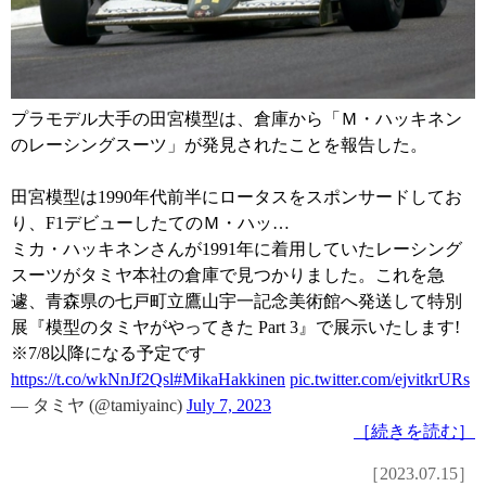
プラモデル大手の田宮模型は、倉庫から「Ｍ・ハッキネン
のレーシングスーツ」が発見されたことを報告した。
田宮模型は1990年代前半にロータスをスポンサードしてお
り、F1デビューしたてのＭ・ハッ…
ミカ・ハッキネンさんが1991年に着用していたレーシング
スーツがタミヤ本社の倉庫で見つかりました。これを急
遽、青森県の七戸町立鷹山宇一記念美術館へ発送して特別
展『模型のタミヤがやってきた Part 3』で展示いたします!
※7/8以降になる予定です
https://t.co/wkNnJf2Qsl
#MikaHakkinen
pic.twitter.com/ejvitkrURs
— タミヤ (@tamiyainc)
July 7, 2023
［続きを読む］
［2023.07.15］