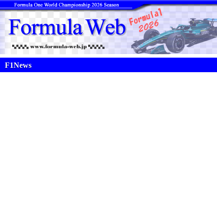
F1News