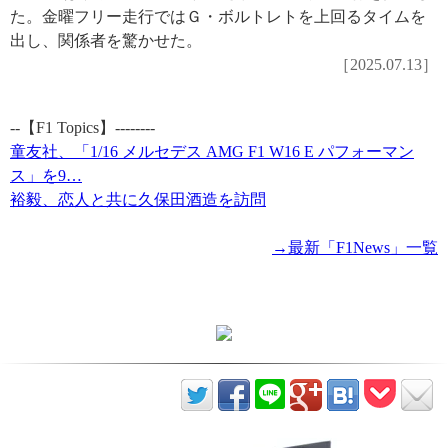
た。金曜フリー走行ではＧ・ボルトレトを上回るタイムを
出し、関係者を驚かせた。
［2025.07.13］
--【F1 Topics】--------
童友社、「1/16 メルセデス AMG F1 W16 E パフォーマン
ス」を9…
裕毅、恋人と共に久保田酒造を訪問
→最新「F1News」一覧