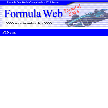
F1News