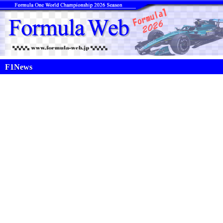
F1News