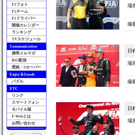
F1フォト
場
F1チーム
F1ドライバー
撮
開催カレンダー
ランキング
TVスケジュール
Communication
日
携帯メルマガ
RSS配信
場
壁紙・Sセーバー
Enjoy＆Goods
パズル
撮
ETC
リンク
スマートフォン
日
モバイル版
F-Webとは
場
お問い合わせ