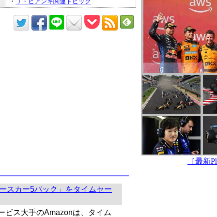
・
Ｊ・ビアンキ関連トピック
［最新Pho
1レースカー5パック」をタイムセー
ビス大手のAmazonは、タイム