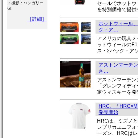
セールでホットウ
・撮影：ハンガリー
GP
を特別価格で提供
［詳細］
ホットウィール、
ク・ア…
アメリカの玩具メ
ットウィールのF
ス・2パック・ア
アストンマーチン
さ…
アストンマーチン
「グレンフィディ
定ウィスキーを発
HRC、「HRC×
発売開始
HRCは、ミズノと
レプリカユニフォ
ーズン、HRCは