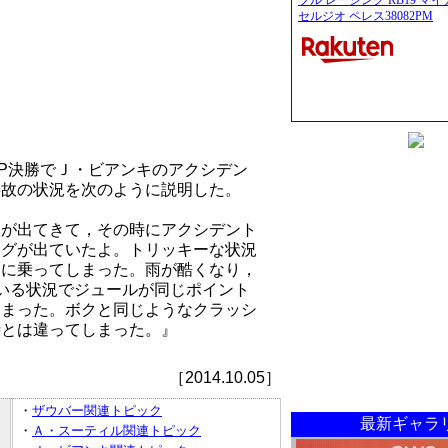
ブル レーシング RB19 マイ
セルジオ ペレス38082PM
P決勝でＪ・ビアンキのアクシデン
事故の状況を次のように説明した。
ーが出てきて，その時にアクシデント
ッグが出ていたよ。トリッキーな状況
ンに乗ってしまった。雨が酷くなり，
いる状況でジュールが同じポイント
しまった。ボクと同じようなクラッシ
時とは違ってしまった。』
［2014.10.05］
・
ザウバー関連トピック
最新ギャラ
・
Ａ・スーティル関連トピック