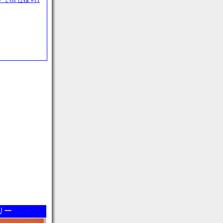
アミGP仕様 #11
リー