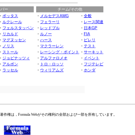
イバー
チーム/その他
・
ボッタス
・
メルセデスAMG
・
全般
・
ルクレール
・
フェラーリ
・
レース関連
・
フェルスタッペン
・
レッドブル
・
日本GP
・
リカルド
・
ルノー
・
FIA
・
マグヌッセン
・
ハース
・
ピレリ
・
ノリス
・
マクラーレン
・
テスト
・
ストール
・
レーシング・ポイント
・
サーキット
・
ジョビナッツィ
・
アルファロメオ
・
イベント
・
アルボン
・
トロ・ロッソ
・
フジテレビ
・
ラッセル
・
ウィリアムズ
・
ホンダ
権は，Formula Webがその権利の全部および一部を所有しています。