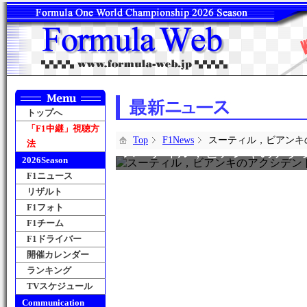
トップへ
「F1中継」視聴方
Top
F1News
スーティル，ビアンキ
法
スーティル，ビアンキのアク
2026Season
F1ニュース
リザルト
F1フォト
F1チーム
F1ドライバー
開催カレンダー
ランキング
TVスケジュール
Communication