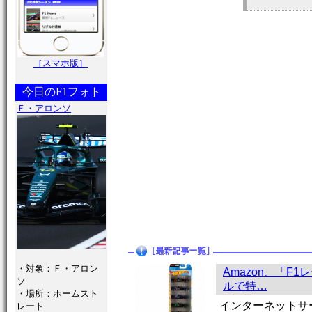
［スマホ版］
今日のF1フォト
Ｆ・アロンソ
・対象：Ｆ・アロン
Amazon、「F
ソ
ルで特…
・場所：ホームスト
インターネットサー
レート