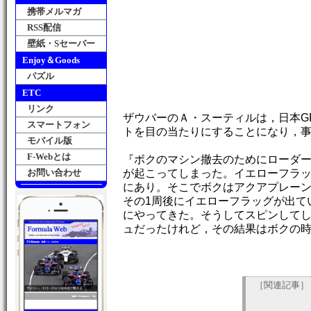
携帯メルマガ
RSS配信
壁紙・Sセーバー
Enjoy＆Goods
パズル
ETC
リンク
ザウバーのＡ・スーティルは，日本G
スマートフォン
トを目の当たりにすることになり，
モバイル版
F-Webとは
『ボクのマシン撤去のためにローダ
お問い合わせ
が起こってしまった。イエローフラ
にあり。そこでボクはアクアプレー
その1周後にイエローフラッグが出て
にやってきた。そうしてスピンして
ュだったけれど，その結果はボクの
［関連記事］