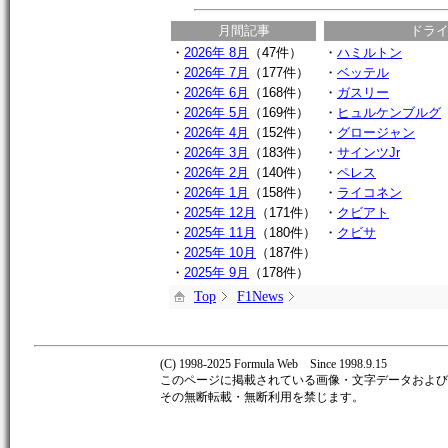
月間記事
ドラ
・
2026年 8月
（47件）
・
ハミルトン
・
2026年 7月
（177件）
・
ベッテル
・
2026年 6月
（168件）
・
ガスリー
・
2026年 5月
（169件）
・
ヒュルケンブルグ
・
2026年 4月
（152件）
・
グロージャン
・
2026年 3月
（183件）
・
サインツJr
・
2026年 2月
（140件）
・
ペレス
・
2026年 1月
（158件）
・
ライコネン
・
2025年 12月
（171件）
・
クビアト
・
2025年 11月
（180件）
・
クビサ
・
2025年 10月
（187件）
・
2025年 9月
（178件）
Top
F1News
(C) 1998-2025 Formula Web Since 1998.9.15
このページに掲載されている画像・文字データおよび著作
その無断転載・無断利用を禁じます。