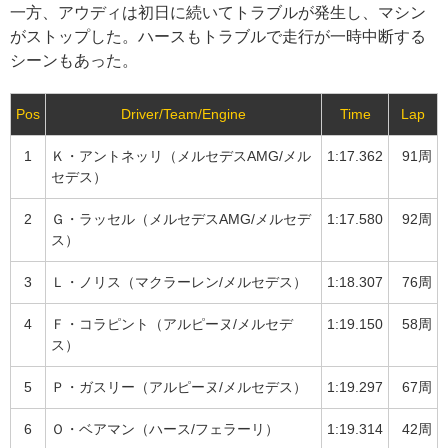
一方、アウディは初日に続いてトラブルが発生し、マシン
がストップした。ハースもトラブルで走行が一時中断する
シーンもあった。
Pos
Driver/Team/Engine
Time
Lap
1
Ｋ・アントネッリ（メルセデスAMG/メル
1:17.362
91周
セデス）
2
Ｇ・ラッセル（メルセデスAMG/メルセデ
1:17.580
92周
ス）
3
Ｌ・ノリス（マクラーレン/メルセデス）
1:18.307
76周
4
Ｆ・コラピント（アルピーヌ/メルセデ
1:19.150
58周
ス）
5
Ｐ・ガスリー（アルピーヌ/メルセデス）
1:19.297
67周
6
Ｏ・ベアマン（ハース/フェラーリ）
1:19.314
42周