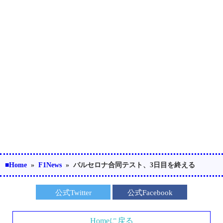
■Home
»
F1News
»
バルセロナ合同テスト、3日目を終える
公式Twitter
公式Facebook
Homeに戻る