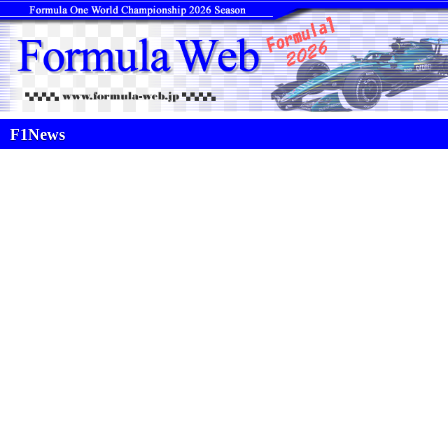
F1News