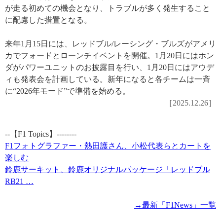
が走る初めての機会となり、トラブルが多く発生すること
に配慮した措置となる。
来年1月15日には、レッドブル/レーシング・ブルズがアメリ
カでフォードとローンチイベントを開催。1月20日にはホン
ダがパワーユニットのお披露目を行い、1月20日にはアウデ
ィも発表会を計画している。新年になると各チームは一斉
に“2026年モード”で準備を始める。
［2025.12.26］
--【F1 Topics】--------
F1フォトグラファー・熱田護さん、小松代表らとカートを
楽しむ
鈴鹿サーキット、鈴鹿オリジナルパッケージ「レッドブル
RB21 …
→最新「F1News」一覧