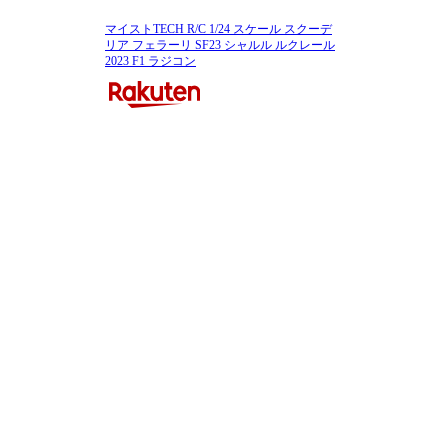
マイストTECH R/C 1/24 スケール スクーデ
リア フェラーリ SF23 シャルル ルクレール
2023 F1 ラジコン