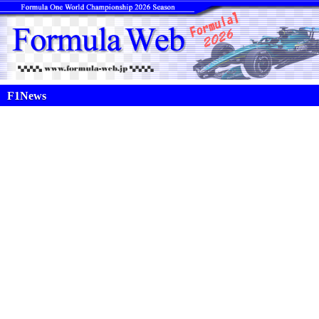
F1News