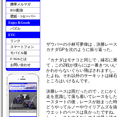
携帯メルマガ
RSS配信
壁紙・Sセーバー
Enjoy＆Goods
パズル
ETC
リンク
ザウバーの小林可夢偉は，決勝レース
スマートフォン
カナダGPを次のように振り返った。
モバイル版
F-Webとは
『カナダはモナコと同じで，縁石に
お問い合わせ
て，この2戦が僕らには一番きついん
かわからないぐらい飛ばされますし。
たよね。それ以外のサーキットは縁
ところはいけるんです。
決勝レースは雨だったので，とにか
走を意識して落ち着いてレースをし
ースタートの後，レースが始まった
どうやってルノーやウイリアムズを
ウエットのペースは良かったですね