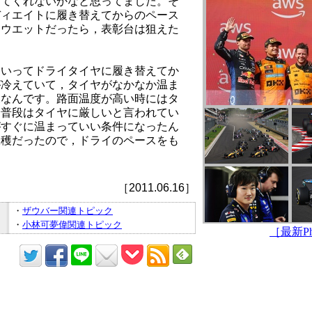
めてくれないかなと思ってました。そ
ディエイトに履き替えてからのペース
まウエットだったら，表彰台は狙えた
ていってドライタイヤに履き替えてか
が冷えていて，タイヤがなかなか温ま
況なんです。路面温度が高い時にはタ
分普段はタイヤに厳しいと言われてい
がすぐに温まっていい条件になったん
収穫だったので，ドライのペースをも
［2011.06.16］
・
ザウバー関連トピック
・
小林可夢偉関連トピック
［最新Pho