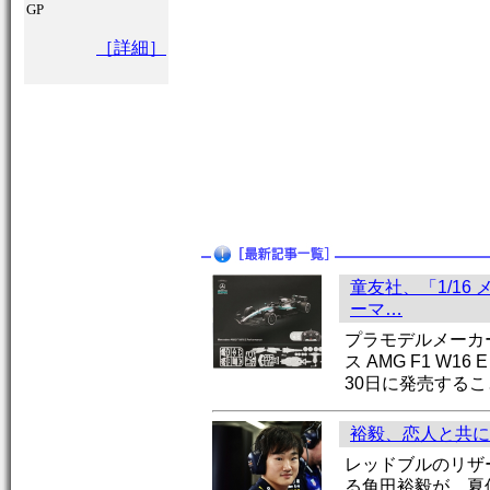
GP
［詳細］
童友社、「1/16 メ
ーマ…
プラモデルメーカー
ス AMG F1 W1
30日に発売する
裕毅、恋人と共に
レッドブルのリザ
る角田裕毅が、夏