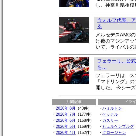
し、神奈川県相模
ウォルフ代表、ア
る
メルセデスAMG
け後のマシンアッ
いて、ライバルの
フェラーリ、公式
を…
フェラーリは、ス
「マドリング」の
開した。 今シー
月間記事
ドラ
・
2026年 8月
（40件）
・
ハミルトン
・
2026年 7月
（177件）
・
ベッテル
・
2026年 6月
（168件）
・
ガスリー
・
2026年 5月
（169件）
・
ヒュルケンブルグ
・
2026年 4月
（152件）
・
グロージャン