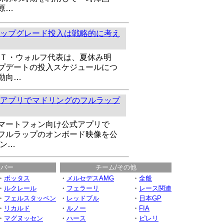
原…
ップグレード投入は戦略的に考え
のＴ・ウォルフ代表は、夏休み明
プデートの投入スケジュールにつ
動向…
アプリでマドリングのフルラップ
マートフォン向け公式アプリで
フルラップのオンボード映像を公
ズン…
イバー
チーム/その他
・
ボッタス
・
メルセデスAMG
・
全般
・
ルクレール
・
フェラーリ
・
レース関連
・
フェルスタッペン
・
レッドブル
・
日本GP
・
リカルド
・
ルノー
・
FIA
・
マグヌッセン
・
ハース
・
ピレリ