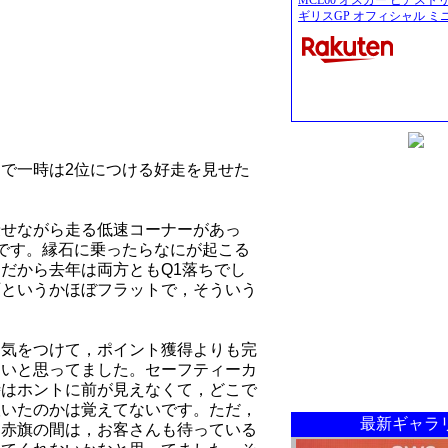
MCL60 オスカー ピアスト
ギリスGP オフィシャル ミ
で一時は2位につける好走を見せた
乗せながら走る低速コーナーがあっ
です。縁石に乗ったらなにが起こる
だから去年は両方ともQ1落ちでし
石というかほぼフラットで，そういう
く気をつけて，ポイント獲得よりも完
たいと思ってました。セーフティーカ
時はホントに前が見えなくて，どこで
抜いたのかは覚えてないです。ただ，
最新ギャラ
。赤旗の間は，お客さんも待っている