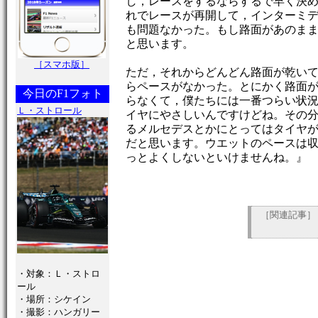
し，レースをするならするで早く決
れでレースが再開して，インターミ
も問題なかった。もし路面があのま
と思います。
［スマホ版］
ただ，それからどんどん路面が乾い
らペースがなかった。とにかく路面
今日のF1フォト
らなくて，僕たちには一番つらい状
Ｌ・ストロール
イヤにやさしいんですけどね。その
るメルセデスとかにとってはタイヤ
だと思います。ウエットのペースは
っとよくしないといけませんね。』
［関連記事］
・対象：Ｌ・ストロ
ール
・場所：シケイン
・撮影：ハンガリー