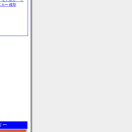
リ モデルカー イ
ニカー 模型
リー