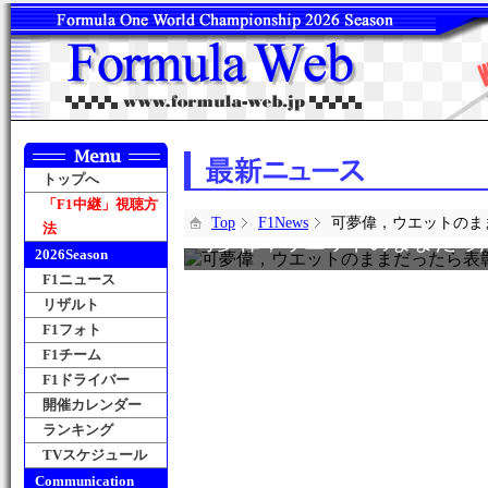
トップへ
「F1中継」視聴方
Top
F1News
可夢偉，ウエットのま
法
可夢偉，ウエットのままだっ
2026Season
F1ニュース
リザルト
F1フォト
F1チーム
F1ドライバー
開催カレンダー
ランキング
TVスケジュール
Communication