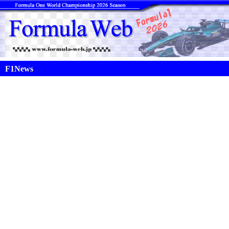
F1News