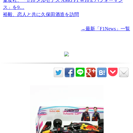
童友社、「1/16 メルセデス AMG F1 W16 E パフォーマン
ス」を9…
裕毅、恋人と共に久保田酒造を訪問
→最新「F1News」一覧