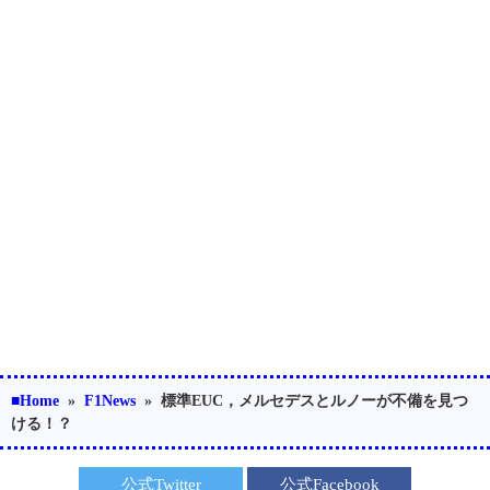
■Home
»
F1News
»
標準EUC，メルセデスとルノーが不備を見つ
ける！？
公式Twitter
公式Facebook