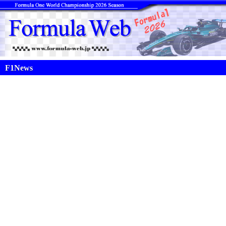
F1News