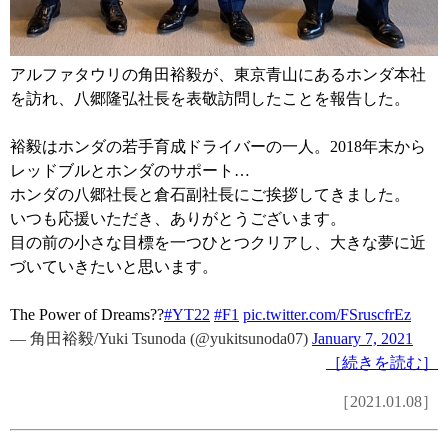
アルファタウリの角田裕毅が、東京青山にあるホンダ本社
を訪れ、八郷隆弘社長を表敬訪問したことを報告した。
裕毅はホンダの若手育成ドライバーの一人。2018年末から
レッドブルとホンダのサポート…
ホンダの八郷社長と倉石副社長にご挨拶してきました。
いつも応援いただき、ありがとうございます。
目の前の小さな目標を一つひとつクリアし、大きな夢に近
づいていきたいと思います。
The Power of Dreams??
#YT22
#F1
pic.twitter.com/FSruscfrEz
— 角田裕毅/Yuki Tsunoda (@yukitsunoda07)
January 7, 2021
［続きを読む］
［2021.01.08］