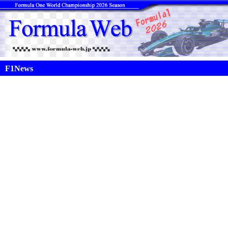
F1News