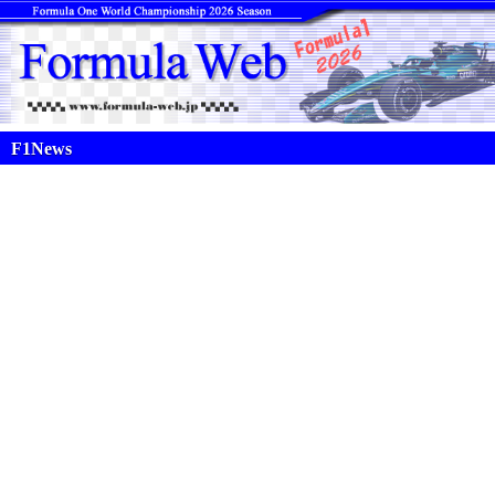
F1News