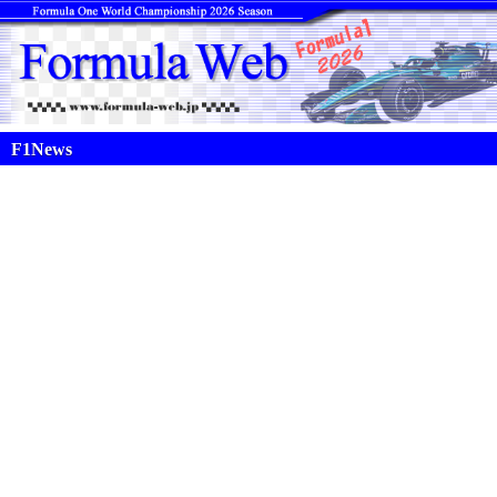
F1News