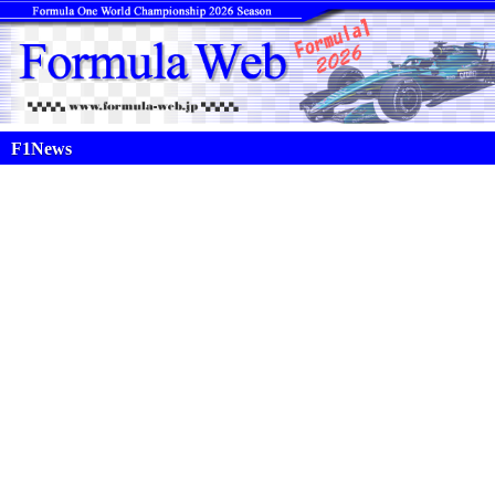
F1News