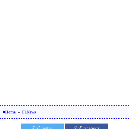
■Home
»
F1News
公式Twitter
公式Facebook