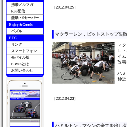
携帯メルマガ
［2012.04.25］
RSS配信
壁紙・Sセーバー
Enjoy＆Goods
パズル
マクラーレン，ピットストップ失
ETC
リンク
マク
Ｌ・
スマートフォン
イム
モバイル版
改善
F-Webとは
お問い合わせ
ハミ
秒近
［2012.04.23］
ハミルトン，マシンの全てを出し