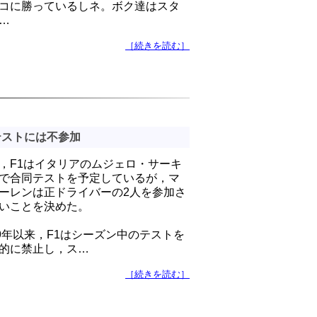
コに勝っているしネ。ボク達はスタ
…
［続きを読む］
テストには不参加
，F1はイタリアのムジェロ・サーキ
で合同テストを予定しているが，マ
ーレンは正ドライバーの2人を参加さ
いことを決めた。
09年以来，F1はシーズン中のテストを
的に禁止し，ス…
［続きを読む］