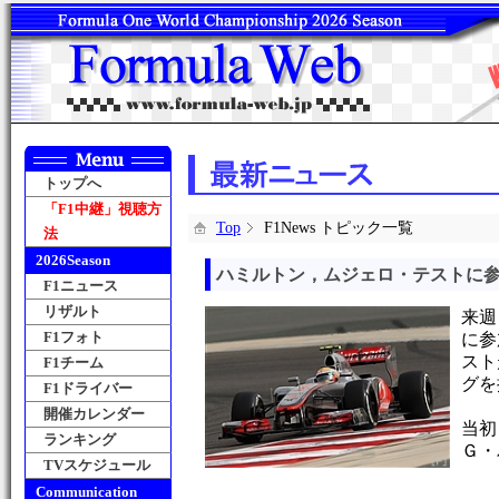
トップへ
「F1中継」視聴方
Top
F1News トピック一覧
法
2026Season
ハミルトン，ムジェロ・テストに
F1ニュース
リザルト
来週
F1フォト
に参
スト
F1チーム
グを
F1ドライバー
開催カレンダー
当初
ランキング
Ｇ・
TVスケジュール
Communication