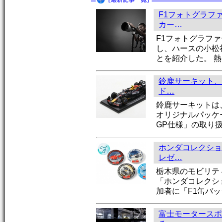
F1フォトグラフ
カー…
F1フォトグラファ
し、ハースの小松
とを紹介した。 熱
鈴鹿サーキット、
ド…
鈴鹿サーキットは
オリジナルパッケー
GP仕様」の取り
ホンダコレクショ
レゼ…
栃木県のモビリテ
「ホンダコレクシ
加者に「F1缶バ
富士モータースポ