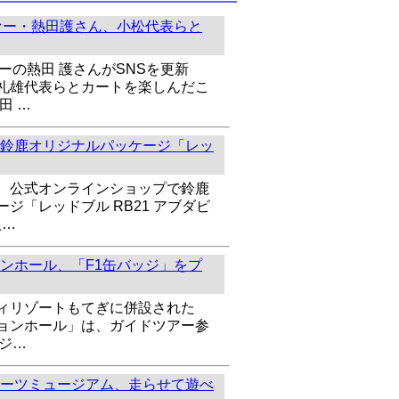
ァー・熱田護さん、小松代表らと
ーの熱田 護さんがSNSを更新
礼雄代表らとカートを楽しんだこ
田 …
鈴鹿オリジナルパッケージ「レッ
、公式オンラインショップで鈴鹿
ジ「レッドブル RB21 アブダビ
扱…
ンホール、「F1缶バッジ」をプ
ィリゾートもてぎに併設された
ョンホール」は、ガイドツアー参
ッジ…
ーツミュージアム、走らせて遊べ