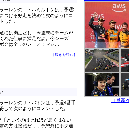
ラーレンのＬ・ハミルトンは，予選2
につける好走を決めて次のようにコ
トした。
選には満足だし，今週末にチームが
くれた仕事に満足だよ。今シーズ
ボクは全てのレースでマシ…
［続きを読む］
い
［最新Pho
ラーレンのＪ・バトンは，予選4番手
得して次のようにコメントした。
番手というのはそれほど悪くはない
前の方は接戦だし，予想外にボク達