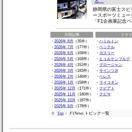
る…
静岡県の富士スピ
ースポーツミュー
「F1企画展記念
月間記事
ドラ
・
2026年 8月
（35件）
・
ハミルトン
・
2026年 7月
（177件）
・
ベッテル
・
2026年 6月
（168件）
・
ガスリー
・
2026年 5月
（169件）
・
ヒュルケンブルグ
・
2026年 4月
（152件）
・
グロージャン
・
2026年 3月
（183件）
・
サインツJr
・
2026年 2月
（140件）
・
ペレス
・
2026年 1月
（158件）
・
ライコネン
・
2025年 12月
（171件）
・
クビアト
・
2025年 11月
（180件）
・
クビサ
・
2025年 10月
（187件）
・
2025年 9月
（178件）
Top
F1News トピック一覧