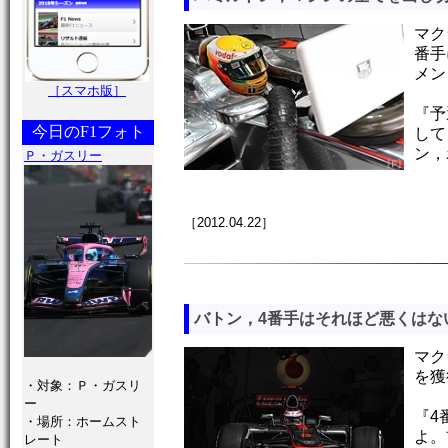
マク
番手
メン
［スマホ版］
『予
今日のF1フォト
して
ン，
Ｐ・ガスリー
［2012.04.22］
バトン，4番手はそれほど悪くはな
マク
を獲
・対象：Ｐ・ガスリ
ー
『4
・場所：ホームスト
よ。
レート