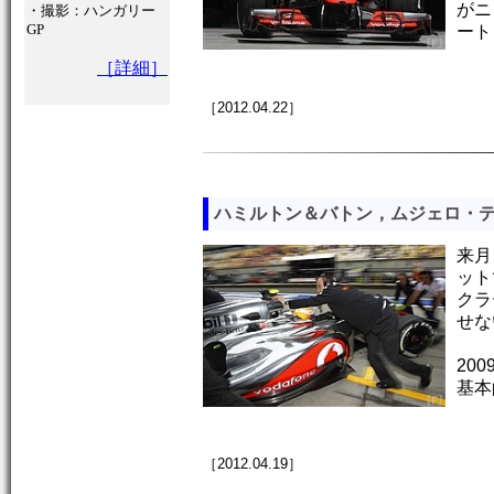
がニ
・撮影：ハンガリー
GP
ート
［詳細］
［2012.04.22］
ハミルトン＆バトン，ムジェロ・
来月
ット
クラ
せな
20
基本
［2012.04.19］