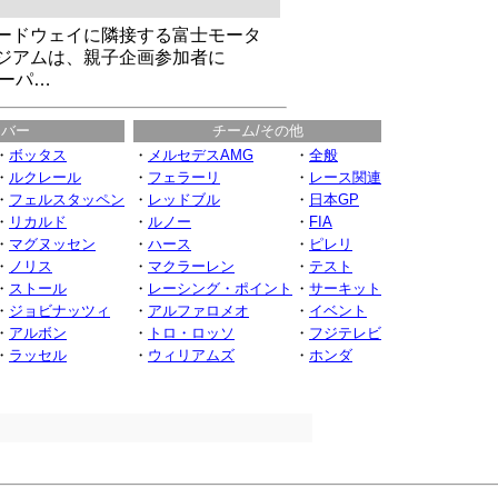
ードウェイに隣接する富士モータ
ジアムは、親子企画参加者に
ペーパ…
イバー
チーム/その他
・
ボッタス
・
メルセデスAMG
・
全般
・
ルクレール
・
フェラーリ
・
レース関連
・
フェルスタッペン
・
レッドブル
・
日本GP
・
リカルド
・
ルノー
・
FIA
・
マグヌッセン
・
ハース
・
ピレリ
・
ノリス
・
マクラーレン
・
テスト
・
ストール
・
レーシング・ポイント
・
サーキット
・
ジョビナッツィ
・
アルファロメオ
・
イベント
・
アルボン
・
トロ・ロッソ
・
フジテレビ
・
ラッセル
・
ウィリアムズ
・
ホンダ