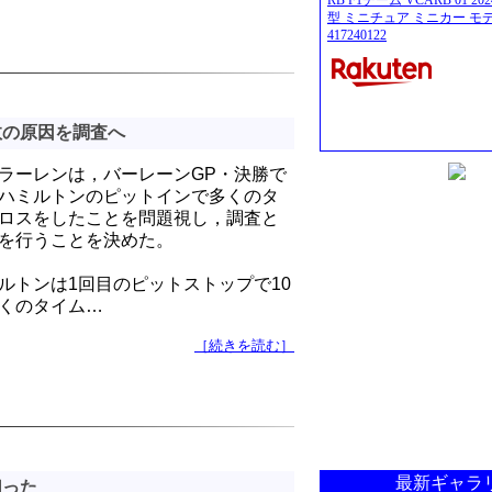
RB F1チーム VCARB 01 2
型 ミニチュア ミニカー モ
417240122
敗の原因を調査へ
ラーレンは，バーレーンGP・決勝で
ハミルトンのピットインで多くのタ
ロスをしたことを問題視し，調査と
を行うことを決めた。
ルトンは1回目のピットストップで10
くのタイム…
［続きを読む］
最新ギャラ
切った