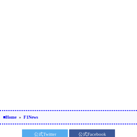
■Home
»
F1News
公式Twitter
公式Facebook