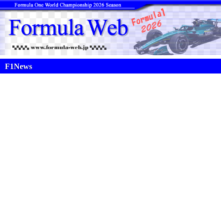
F1News