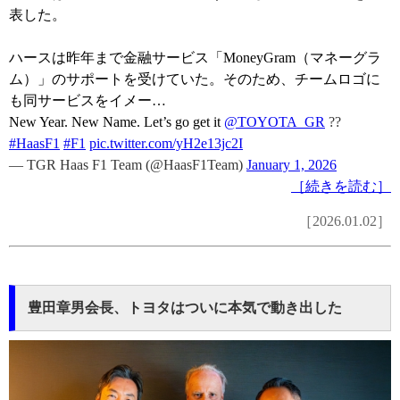
表した。
ハースは昨年まで金融サービス「MoneyGram（マネーグラ
ム）」のサポートを受けていた。そのため、チームロゴに
も同サービスをイメー…
New Year. New Name. Let’s go get it
@TOYOTA_GR
??
#HaasF1
#F1
pic.twitter.com/yH2e13jc2I
— TGR Haas F1 Team (@HaasF1Team)
January 1, 2026
［続きを読む］
［2026.01.02］
豊田章男会長、トヨタはついに本気で動き出した