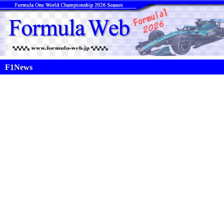
F1News