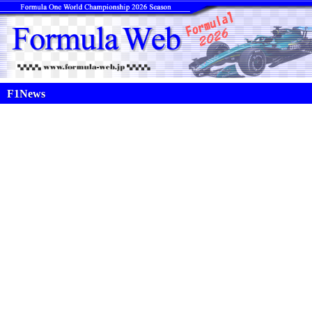
F1News