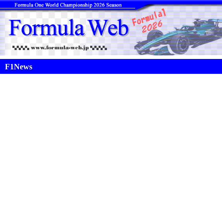
F1News