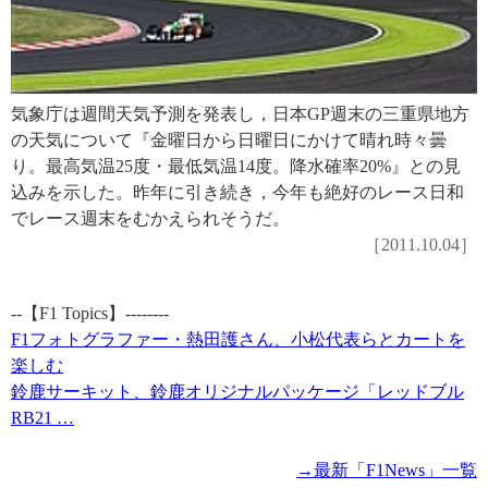
気象庁は週間天気予測を発表し，日本GP週末の三重県地方
の天気について『金曜日から日曜日にかけて晴れ時々曇
り。最高気温25度・最低気温14度。降水確率20%』との見
込みを示した。昨年に引き続き，今年も絶好のレース日和
でレース週末をむかえられそうだ。
［2011.10.04］
--【F1 Topics】--------
F1フォトグラファー・熱田護さん、小松代表らとカートを
楽しむ
鈴鹿サーキット、鈴鹿オリジナルパッケージ「レッドブル
RB21 …
→最新「F1News」一覧