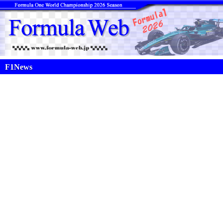
F1News