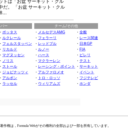
ットは「お盆 サーキット・クル
中だ。 「お盆 サーキット・クル
8…
イバー
チーム/その他
・
ボッタス
・
メルセデスAMG
・
全般
・
ルクレール
・
フェラーリ
・
レース関連
・
フェルスタッペン
・
レッドブル
・
日本GP
・
リカルド
・
ルノー
・
FIA
・
マグヌッセン
・
ハース
・
ピレリ
・
ノリス
・
マクラーレン
・
テスト
・
ストール
・
レーシング・ポイント
・
サーキット
・
ジョビナッツィ
・
アルファロメオ
・
イベント
・
アルボン
・
トロ・ロッソ
・
フジテレビ
・
ラッセル
・
ウィリアムズ
・
ホンダ
権は，Formula Webがその権利の全部および一部を所有しています。