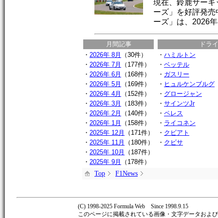
現在、鈴鹿サーキ
ーズ」を好評発売
ーズ」は、2026年
月間記事
ドラ
・
2026年 8月
（30件）
・
ハミルトン
・
2026年 7月
（177件）
・
ベッテル
・
2026年 6月
（168件）
・
ガスリー
・
2026年 5月
（169件）
・
ヒュルケンブルグ
・
2026年 4月
（152件）
・
グロージャン
・
2026年 3月
（183件）
・
サインツJr
・
2026年 2月
（140件）
・
ペレス
・
2026年 1月
（158件）
・
ライコネン
・
2025年 12月
（171件）
・
クビアト
・
2025年 11月
（180件）
・
クビサ
・
2025年 10月
（187件）
・
2025年 9月
（178件）
Top
F1News
(C) 1998-2025 Formula Web Since 1998.9.15
このページに掲載されている画像・文字データおよび著作