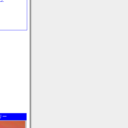
ック
リー