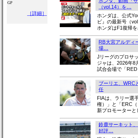
ホンダ、動画『サ
GP
（vol.14）を…
［詳細］
ホンダは、公式Yo
ビ』の最新号（vo
ホンダはF1復帰
RB大宮アルディー
場…
Jリーグのプロサ
ジャは、2026年
試合会場で「RED 
ブーリエ、WRC
任
FIAは、ラリー選
権）」と「ERC
新プロモーターと
鈴鹿サーキット、
好評…