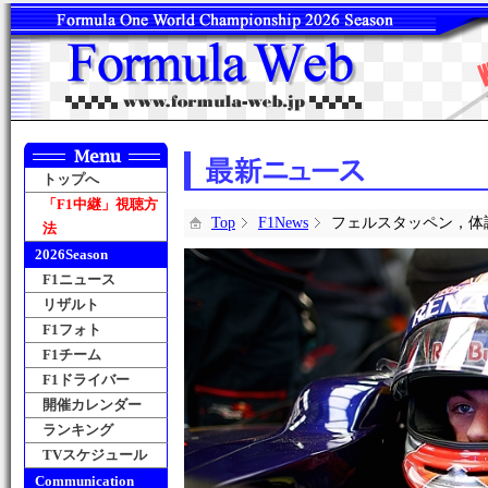
トップへ
「F1中継」視聴方
Top
F1News
フェルスタッペン，体
法
2026Season
F1ニュース
リザルト
F1フォト
F1チーム
F1ドライバー
開催カレンダー
ランキング
TVスケジュール
Communication