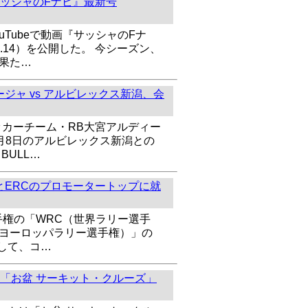
ッシャのFナビ』最新号
uTubeで動画『サッシャのFナ
l.14）を公開した。 今シーズン、
を果た…
ジャ vs アルビレックス新潟、会
ッカーチーム・RB大宮アルディー
8月8日のアルビレックス新潟との
BULL…
とERCのプロモータートップに就
手権の「WRC（世界ラリー選手
（ヨーロッパラリー選手権）」の
して、コ…
「お盆 サーキット・クルーズ」