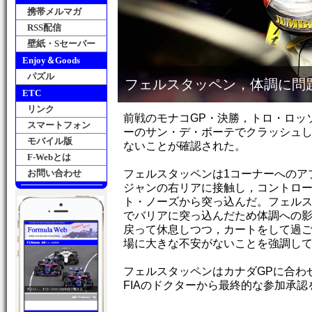
携帯メルマガ
RSS配信
壁紙・Sセーバー
Enjoy＆Goods
パズル
フェルスタッペン，体調に問
ETC
リンク
前戦のモナコGP・決勝，トロ・ロッ
スマートフォン
ーのサン・デ・ボーテでクラッシュ
モバイル版
ないことが確認された。
F-Webとは
お問い合わせ
フェルスタッペンは1コーナーへのア
ジャンの右リアに接触し，コントロ
ト・ノーズから突っ込んだ。フェル
でバリアに突っ込んだため体調への
戻って休息しつつ，カートをして過ご
場に大きな不安がないことを強調し
フェルスタッペンはカナダGPに合わ
FIAのドクターから最終的な参加承