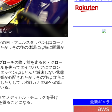
22 角田 裕毅 Tシャツ ブラ
題なし
ソのＭ・フェルスタッペンは1コーナ
したが，その後の体調には特に問題が
プローチの際，前を走るＲ・グロー
ールを失ってタイヤバリアにフロン
スタッペンはほとんど減速しない状態
影響が心配されたが，その後は自宅に
したりして，次戦カナダGPへの出
ている。
せてメディカル・チェックを受け，
最新ギャラ
認を得ることになる。