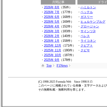
月間記事
ドラ
・
2026年 8月
（35件）
・
ハミルトン
・
2026年 7月
（177件）
・
ベッテル
・
2026年 6月
（168件）
・
ガスリー
・
2026年 5月
（169件）
・
ヒュルケンブルグ
・
2026年 4月
（152件）
・
グロージャン
・
2026年 3月
（183件）
・
サインツJr
・
2026年 2月
（140件）
・
ペレス
・
2026年 1月
（158件）
・
ライコネン
・
2025年 12月
（171件）
・
クビアト
・
2025年 11月
（180件）
・
クビサ
・
2025年 10月
（187件）
・
2025年 9月
（178件）
Top
F1News
(C) 1998-2025 Formula Web Since 1998.9.15
このページに掲載されている画像・文字データおよび著作
その無断転載・無断利用を禁じます。