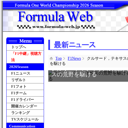
トップへ
「F1中継」視聴方
Top
F1News
クルサード，テキサス
法
を駆ける
2026Season
クルサード，テキサスの荒野
F1ニュース
スの荒野を駆ける
リザルト
F1フォト
F1チーム
F1ドライバー
開催カレンダー
ランキング
TVスケジュール
Communication