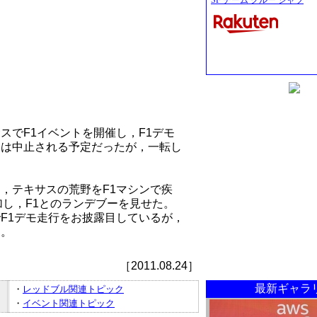
SF チーム クルー シャツ
スでF1イベントを開催し，F1デモ
トは中止される予定だったが，一転し
，テキサスの荒野をF1マシンで疾
加し，F1とのランデブーを見せた。
F1デモ走行をお披露目しているが，
た。
［2011.08.24］
最新ギャラ
・
レッドブル関連トピック
・
イベント関連トピック