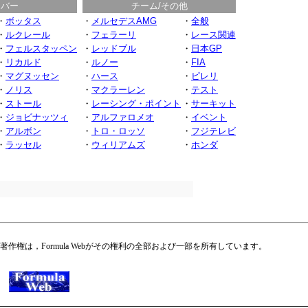
イバー
チーム/その他
・
ボッタス
・
メルセデスAMG
・
全般
・
ルクレール
・
フェラーリ
・
レース関連
・
フェルスタッペン
・
レッドブル
・
日本GP
・
リカルド
・
ルノー
・
FIA
・
マグヌッセン
・
ハース
・
ピレリ
・
ノリス
・
マクラーレン
・
テスト
・
ストール
・
レーシング・ポイント
・
サーキット
・
ジョビナッツィ
・
アルファロメオ
・
イベント
・
アルボン
・
トロ・ロッソ
・
フジテレビ
・
ラッセル
・
ウィリアムズ
・
ホンダ
権は，Formula Webがその権利の全部および一部を所有しています。