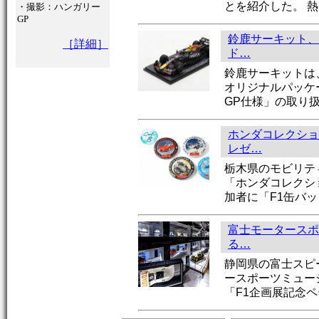
とを紹介した。 熱
・撮影：ハンガリー
GP
鈴鹿サーキット、
［詳細］
ド…
鈴鹿サーキットは
オリジナルパッケー
GP仕様」の取り
ホンダコレクショ
レゼ…
栃木県のモビリテ
「ホンダコレクシ
加者に「F1缶バ
富士モータースポ
る…
静岡県の富士スピ
ースポーツミュー
「F1企画展記念