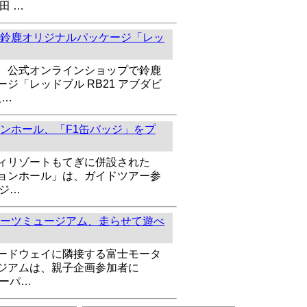
田 …
鈴鹿オリジナルパッケージ「レッ
、公式オンラインショップで鈴鹿
ジ「レッドブル RB21 アブダビ
扱…
ンホール、「F1缶バッジ」をプ
ィリゾートもてぎに併設された
ョンホール」は、ガイドツアー参
ッジ…
ーツミュージアム、走らせて遊べ
ードウェイに隣接する富士モータ
ジアムは、親子企画参加者に
ペーパ…