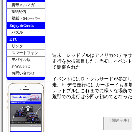
携帯メルマガ
RSS配信
壁紙・Sセーバー
Enjoy＆Goods
パズル
ETC
リンク
スマートフォン
週末，レッドブルはアメリカのテキサ
モバイル版
走行をお披露目した。当初，イベン
F-Webとは
て開催された。
お問い合わせ
イベントにはＤ・クルサードが参加し
走。F1デモ走行にはカーボーイも参
レッドブルはこれまでに様々な場所で
荒野での走行は今回が初めてとなっ
［関連記事］