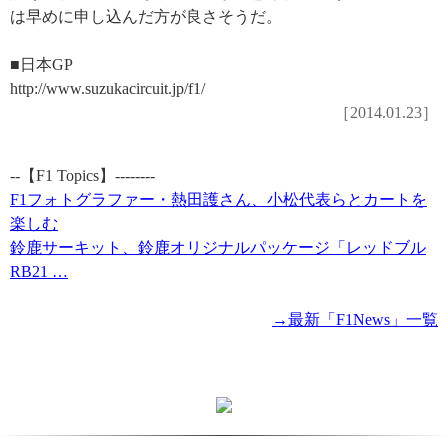
は早めに申し込んだ方が良さそうだ。
■日本GP
http://www.suzukacircuit.jp/f1/
［2014.01.23］
--【F1 Topics】--------
F1フォトグラファー・熱田護さん、小松代表らとカートを
楽しむ
鈴鹿サーキット、鈴鹿オリジナルパッケージ「レッドブル
RB21 …
→最新「F1News」一覧