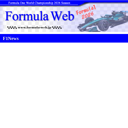
F1News