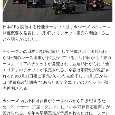
日本GPを開催する鈴鹿サーキットは，今シーズンのレース
開催概要を発表し，3月9日よりチケット販売を開始するこ
とを明らかにした。
今シーズンの日本GPは第15戦として開催され，10月3日か
ら3日間のレース週末が予定されている。3月9日から「東コ
ース」エリアのチケットが発売され，翌週16日からは「全
エリア」のチケットが販売される。今春は消費税が改訂さ
れるため3月31日夜に販売がいったん終了し，4月1日から
は“消費税改訂価格”であらためて全エリアのチケットが販
売再開される。
今シーズンは小林可夢偉がケータハムからF1参戦するた
め，2コーナー（C席スタンド）に「小林可夢偉応援席」が
設けられる。今年も早期完売が予想されるだけに，ファン