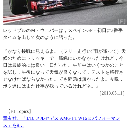
レッドブルのＭ・ウェバーは，スペインGP・初日に3番手
タイムを出して次のように語った。
『かなり接戦に見えるよ。（フリー走行1で雨が降って）天
候のためにトリッキーで一筋縄にいかなかったけれど，今
日は最終的には良い一日だった。午前中はいくつかのこと
を試し，午後になって天気が良くなって，テストを移行さ
せなければならなかった。でも問題は無かったよ。今晩，
ボク達にはまだ仕事が残っているけれどネ。』
［2013.05.11］
--【F1 Topics】--------
童友社、「1/16 メルセデス AMG F1 W16 E パフォーマン
ス」を9…