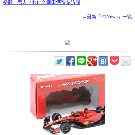
裕毅、恋人と共に久保田酒造を訪問
→最新「F1News」一覧