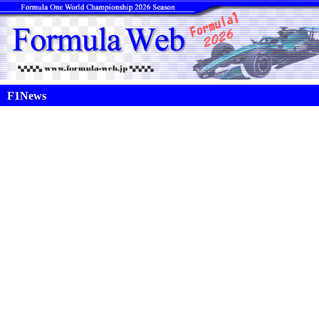
F1News