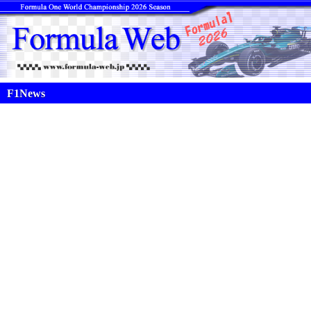
F1News