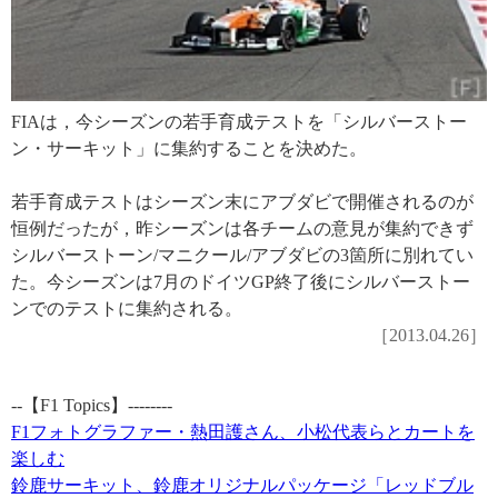
FIAは，今シーズンの若手育成テストを「シルバーストー
ン・サーキット」に集約することを決めた。
若手育成テストはシーズン末にアブダビで開催されるのが
恒例だったが，昨シーズンは各チームの意見が集約できず
シルバーストーン/マニクール/アブダビの3箇所に別れてい
た。今シーズンは7月のドイツGP終了後にシルバーストー
ンでのテストに集約される。
［2013.04.26］
--【F1 Topics】--------
F1フォトグラファー・熱田護さん、小松代表らとカートを
楽しむ
鈴鹿サーキット、鈴鹿オリジナルパッケージ「レッドブル