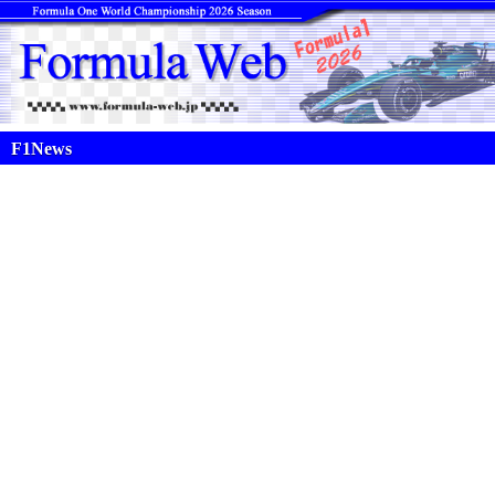
F1News