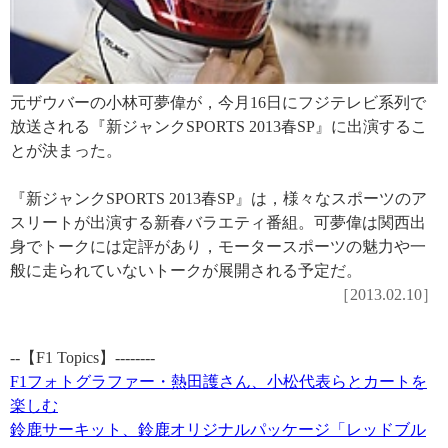
元ザウバーの小林可夢偉が，今月16日にフジテレビ系列で
放送される『新ジャンクSPORTS 2013春SP』に出演するこ
とが決まった。
『新ジャンクSPORTS 2013春SP』は，様々なスポーツのア
スリートが出演する新春バラエティ番組。可夢偉は関西出
身でトークには定評があり，モータースポーツの魅力や一
般に走られていないトークが展開される予定だ。
［2013.02.10］
--【F1 Topics】--------
F1フォトグラファー・熱田護さん、小松代表らとカートを
楽しむ
鈴鹿サーキット、鈴鹿オリジナルパッケージ「レッドブル