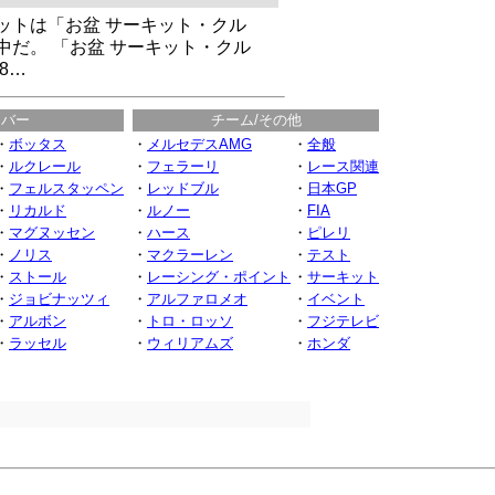
ットは「お盆 サーキット・クル
中だ。 「お盆 サーキット・クル
8…
イバー
チーム/その他
・
ボッタス
・
メルセデスAMG
・
全般
・
ルクレール
・
フェラーリ
・
レース関連
・
フェルスタッペン
・
レッドブル
・
日本GP
・
リカルド
・
ルノー
・
FIA
・
マグヌッセン
・
ハース
・
ピレリ
・
ノリス
・
マクラーレン
・
テスト
・
ストール
・
レーシング・ポイント
・
サーキット
・
ジョビナッツィ
・
アルファロメオ
・
イベント
・
アルボン
・
トロ・ロッソ
・
フジテレビ
・
ラッセル
・
ウィリアムズ
・
ホンダ