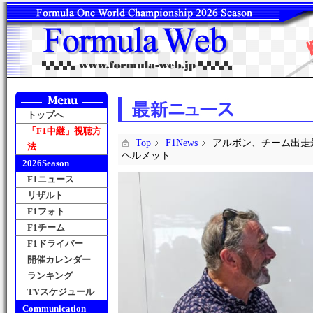
トップへ
「F1中継」視聴方
Top
F1News
アルボン、チーム出走
法
ヘルメット
2026Season
F1ニュース
リザルト
F1フォト
F1チーム
F1ドライバー
開催カレンダー
ランキング
TVスケジュール
Communication