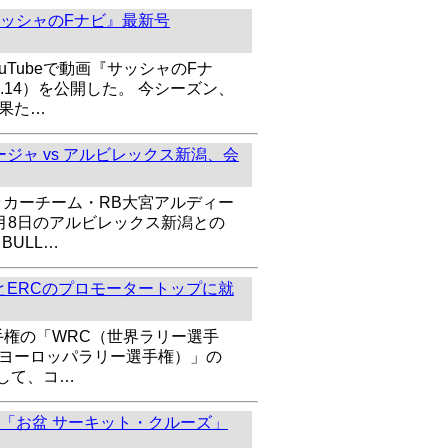
ッシャのFナビ』最新号
uTubeで動画『サッシャのFナ
l.14）を公開した。 今シーズン、
を果た…
ジャ vs アルビレックス新潟、会
ッカーチーム・RB大宮アルディー
8月8日のアルビレックス新潟との
BULL…
とERCのプロモータートップに就
手権の「WRC（世界ラリー選手
（ヨーロッパラリー選手権）」の
して、コ…
「お盆 サーキット・クルーズ」