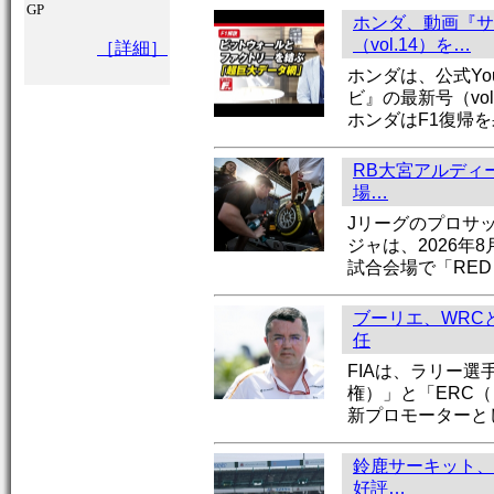
GP
ホンダ、動画『サ
（vol.14）を…
［詳細］
ホンダは、公式Yo
ビ』の最新号（vo
ホンダはF1復帰
RB大宮アルディー
場…
Jリーグのプロサ
ジャは、2026年
試合会場で「RED 
ブーリエ、WRC
任
FIAは、ラリー選
権）」と「ERC
新プロモーターと
鈴鹿サーキット、
好評…