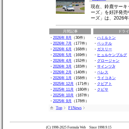
現在、鈴鹿サーキ
ーズ」を好評発売
ーズ」は、2026年
月間記事
ドラ
・
2026年 8月
（30件）
・
ハミルトン
・
2026年 7月
（177件）
・
ベッテル
・
2026年 6月
（168件）
・
ガスリー
・
2026年 5月
（169件）
・
ヒュルケンブルグ
・
2026年 4月
（152件）
・
グロージャン
・
2026年 3月
（183件）
・
サインツJr
・
2026年 2月
（140件）
・
ペレス
・
2026年 1月
（158件）
・
ライコネン
・
2025年 12月
（171件）
・
クビアト
・
2025年 11月
（180件）
・
クビサ
・
2025年 10月
（187件）
・
2025年 9月
（178件）
Top
F1News
(C) 1998-2025 Formula Web Since 1998.9.15