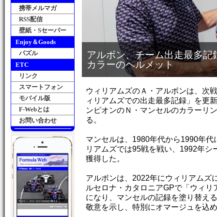
携帯メルマガ
RSS配信
壁紙・Sセーバー
Enjoy＆Goods
パズル
アルボン、チーム出走最多記
カラーのヘルメット
ETC
リンク
スマートフォン
ウィリアムズのＡ・アルボンは、次戦
モバイル版
ィリアムズでの出走最多記録」を更
F-Webとは
ンピオンのＮ・マンセルのカラーリ
る。
お問い合わせ
マンセルは、1980年代から1990
リアムズでは95戦を戦い、1992年
獲得した。
アルボンは、2022年にウィリアム
ルセロナ・カタロニアGPで「ウィリ
になり、マンセルの記録を塗り替え
敬意を示し、特別にオマージュを込