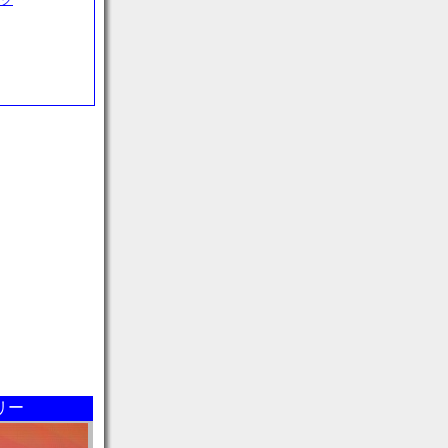
ック
リー