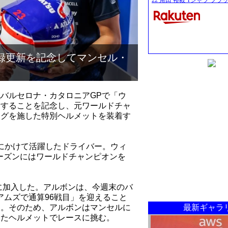
22 角田 裕毅 Tシャツ ブラ
録更新を記念してマンセル・
バルセロナ・カタロニアGPで「ウ
新することを記念し、元ワールドチャ
ングを施した特別ヘルメットを装着す
年代にかけて活躍したドライバー。ウィ
シーズンにはワールドチャンピオンを
ズに加入した。アルボンは、今週末のバ
アムズで通算96戦目」を迎えること
最新ギャラ
る。そのため、アルボンはマンセルに
めたヘルメットでレースに挑む。