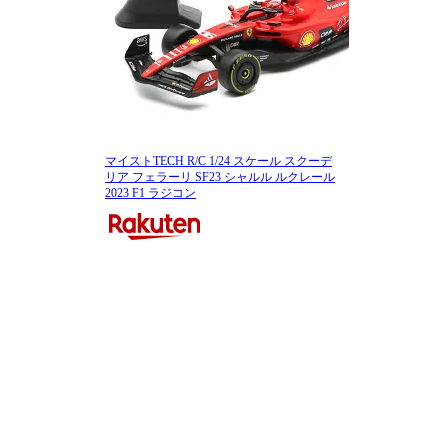
マイストTECH R/C 1/24 スケール スクーデ
リア フェラーリ SF23 シャルル ルクレール
2023 F1 ラジコン