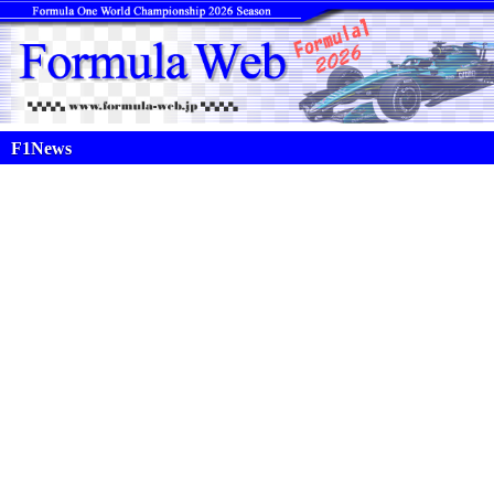
F1News