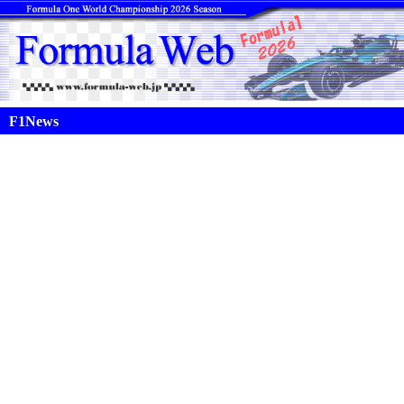
F1News