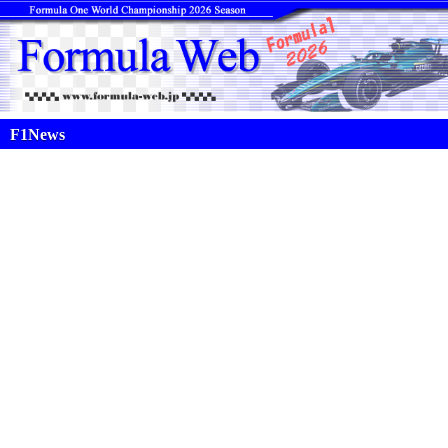
F1News