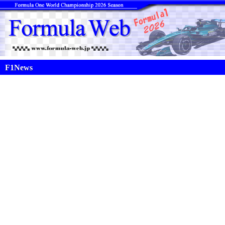
F1News