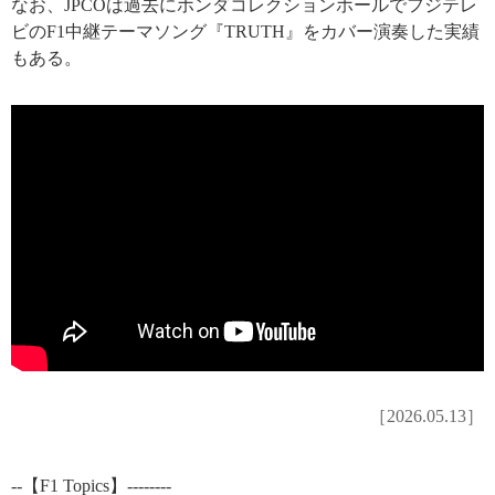
なお、JPCOは過去にホンダコレクションホールでフジテレ
ビのF1中継テーマソング『TRUTH』をカバー演奏した実績
もある。
［2026.05.13］
--【F1 Topics】--------