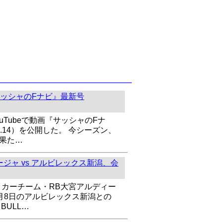
ッシャのFナビ』最新号
uTubeで動画『サッシャのFナ
l.14）を公開した。 今シーズン、
を果た…
ジャ vs アルビレックス新潟、会
ッカーチーム・RB大宮アルディー
8月8日のアルビレックス新潟との
BULL…