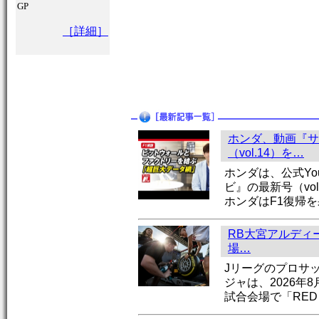
GP
［詳細］
ホンダ、動画『サ
（vol.14）を…
ホンダは、公式Yo
ビ』の最新号（vo
ホンダはF1復帰
RB大宮アルディー
場…
Jリーグのプロサ
ジャは、2026年
試合会場で「RED 