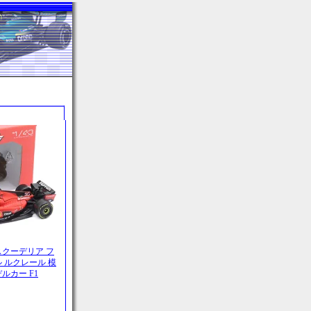
ル スクーデリア フ
ルル ルクレール 模
ルカー F1