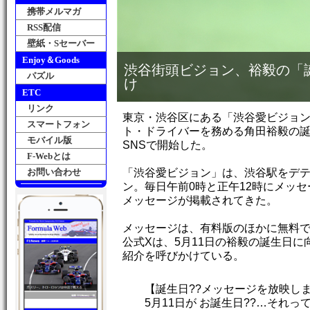
携帯メルマガ
RSS配信
壁紙・Sセーバー
Enjoy＆Goods
渋谷街頭ビジョン、裕毅の「
パズル
け
ETC
リンク
東京・渋谷区にある「渋谷愛ビジョ
スマートフォン
ト・ドライバーを務める角田裕毅の
モバイル版
SNSで開始した。
F-Webとは
お問い合わせ
「渋谷愛ビジョン」は、渋谷駅をデ
ン。毎日午前0時と正午12時にメッ
メッセージが掲載されてきた。
メッセージは、有料版のほかに無料
公式Xは、5月11日の裕毅の誕生日
紹介を呼びかけている。
【誕生日??メッセージを放映し
5月11日が お誕生日??…それ