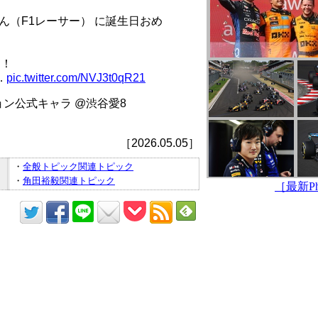
ん（F1レーサー） に誕生日おめ
る！
…
pic.twitter.com/NVJ3t0qR21
ン公式キャラ @渋谷愛8
［2026.05.05］
・
全般トピック関連トピック
・
角田裕毅関連トピック
［最新Pho