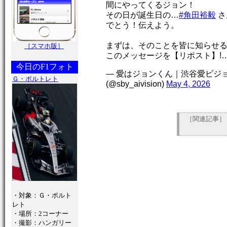
間にやってくるジョン！
その日が誕生日の…
#角田裕毅
さ
でとう！伝えよう。
まずは、そのことを皆に知らせ
［スマホ版］
このメッセージを【リポスト】!
今日のF1フォト
— 愛はジョンくん｜渋谷愛ビジョ
Ｇ・ボルトレト
(@sby_aivision)
May 4, 2026
［関連記事］
・対象：Ｇ・ボルト
レト
・場所：2コーナー
・撮影：ハンガリー