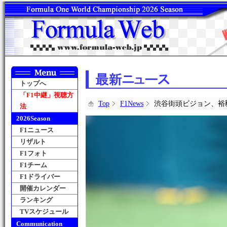
トップへ
「F1中継」視聴方
Top
F1News
渋谷街頭ビジョン、裕
法
2026Season
F1ニュース
リザルト
F1フォト
F1チーム
F1ドライバー
開催カレンダー
ランキング
TVスケジュール
Communication