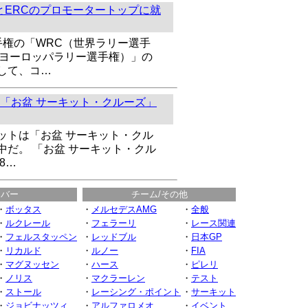
とERCのプロモータートップに就
手権の「WRC（世界ラリー選手
（ヨーロッパラリー選手権）」の
して、コ…
「お盆 サーキット・クルーズ」
ットは「お盆 サーキット・クル
中だ。 「お盆 サーキット・クル
8…
イバー
チーム/その他
・
ボッタス
・
メルセデスAMG
・
全般
・
ルクレール
・
フェラーリ
・
レース関連
・
フェルスタッペン
・
レッドブル
・
日本GP
・
リカルド
・
ルノー
・
FIA
・
マグヌッセン
・
ハース
・
ピレリ
・
ノリス
・
マクラーレン
・
テスト
・
ストール
・
レーシング・ポイント
・
サーキット
・
ジョビナッツィ
・
アルファロメオ
・
イベント