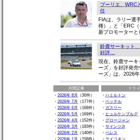
ブーリエ、WRC
任
FIAは、ラリー選
権）」と「ERC
新プロモーターと
鈴鹿サーキット、
好評…
現在、鈴鹿サーキ
ーズ」を好評発売
ーズ」は、2026年
月間記事
ドラ
・
2026年 8月
（30件）
・
ハミルトン
・
2026年 7月
（177件）
・
ベッテル
・
2026年 6月
（168件）
・
ガスリー
・
2026年 5月
（169件）
・
ヒュルケンブルグ
・
2026年 4月
（152件）
・
グロージャン
・
2026年 3月
（183件）
・
サインツJr
・
2026年 2月
（140件）
・
ペレス
・
2026年 1月
（158件）
・
ライコネン