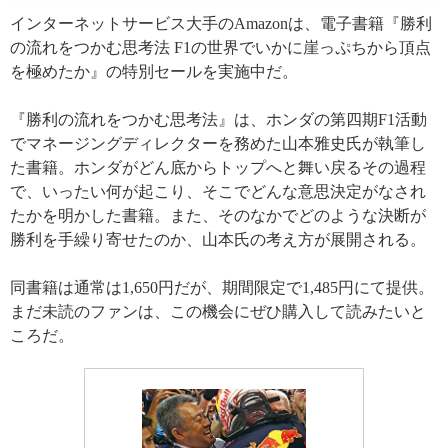
インターネットサービス大手のAmazonは、電子書籍『勝利
の流れをつかむ思考法 F1の世界でいかに崖っぷちから頂点
を極めたか』の特別セールを実施中だ。
『勝利の流れをつかむ思考法』は、ホンダの第四期F1活動
でマネージングディレクターを務めた山本雅史氏が執筆し
た書籍。ホンダがどん底からトップへと舞い戻るその過程
で、いったい何が起こり、そこでどんな意思決定がなされ
たかを明かした書籍。また、そのなかでどのような決断が
勝利を手繰り寄せたのか、山本氏の考え方が展開される。
同書籍は通常は1,650円だが、期間限定で1,485円にて提供。
まだ未読のファンは、この機会にぜひ購入して読みたいと
ころだ。