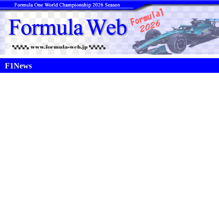
F1News