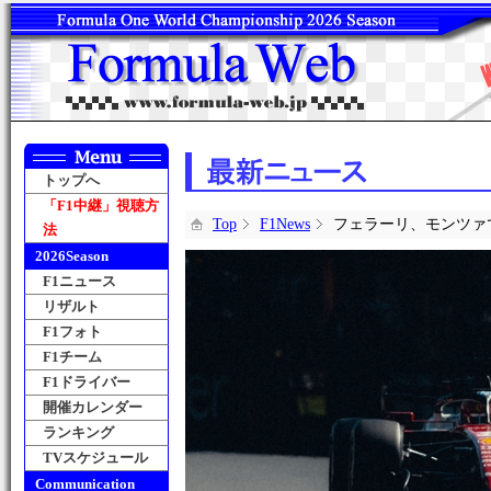
トップへ
「F1中継」視聴方
Top
F1News
フェラーリ、モンツァ
法
2026Season
F1ニュース
リザルト
F1フォト
F1チーム
F1ドライバー
開催カレンダー
ランキング
TVスケジュール
Communication