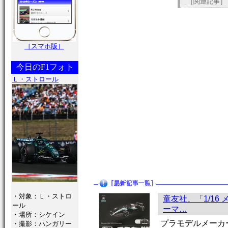
［関連記事］
［スマホ版］
今日のF1フォト
Ｌ・ストロール
・対象：Ｌ・ストロ
童友社、「1/16 メ
ール
ーマ…
・場所：シケイン
プラモデルメーカー
・撮影：ハンガリー