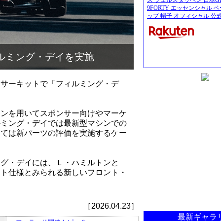
ス フェルスタッペン 日本GP 
9FORTY エッセンシャル 
ップ 帽子 オフィシャル 公式
ルミング・デイを実施
・サーキットで「フィルミング・デ
シンを用いてスポンサー向けやマーケ
ルミング・デイでは最新型マシンでの
っては新パーツの評価を実施するケー
ング・デイには、Ｌ・ハミルトンと
ット仕様とみられる新しいフロント・
。
［2026.04.23］
最新ギャラ