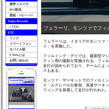
携帯メルマガ
RSS配信
壁紙・Sセーバー
Enjoy＆Goods
パズル
フェラーリ、モンツァでフィ
ETC
リンク
フェラーリは、イタリアのモンツァ
スマートフォン
イ」を実施した。
モバイル版
F-Webとは
フィルミング・デイでは、最新型マ
お問い合わせ
ティン用の撮影が実施される。フィ
走行が認められており、チームによ
スもある。
モンツァ・サーキットでのフィルミ
Ｃ・ルクレールが参加。高速サーキ
ウィングを装着して走行が行われた