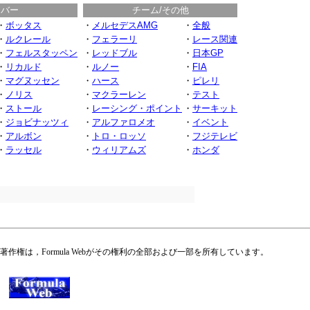
イバー
チーム/その他
・
ボッタス
・
メルセデスAMG
・
全般
・
ルクレール
・
フェラーリ
・
レース関連
・
フェルスタッペン
・
レッドブル
・
日本GP
・
リカルド
・
ルノー
・
FIA
・
マグヌッセン
・
ハース
・
ピレリ
・
ノリス
・
マクラーレン
・
テスト
・
ストール
・
レーシング・ポイント
・
サーキット
・
ジョビナッツィ
・
アルファロメオ
・
イベント
・
アルボン
・
トロ・ロッソ
・
フジテレビ
・
ラッセル
・
ウィリアムズ
・
ホンダ
権は，Formula Webがその権利の全部および一部を所有しています。