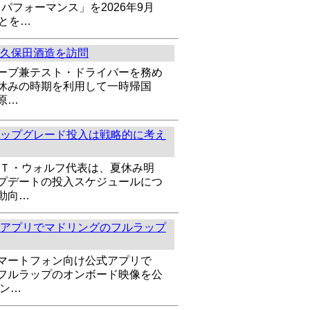
6 E パフォーマンス」を2026年9月
ことを…
久保田酒造を訪問
ーブ兼テスト・ドライバーを務め
休みの時期を利用して一時帰国
原…
ップグレード投入は戦略的に考え
のＴ・ウォルフ代表は、夏休み明
プデートの投入スケジュールにつ
動向…
アプリでマドリングのフルラップ
マートフォン向け公式アプリで
フルラップのオンボード映像を公
ズン…