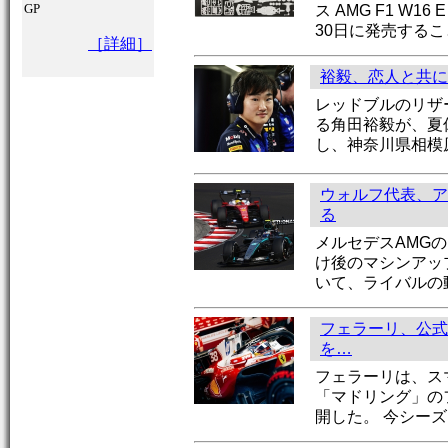
GP
ス AMG F1 W1
30日に発売する
［詳細］
裕毅、恋人と共に
レッドブルのリザ
る角田裕毅が、夏
し、神奈川県相模
ウォルフ代表、ア
る
メルセデスAMG
け後のマシンアッ
いて、ライバルの
フェラーリ、公式
を…
フェラーリは、ス
「マドリング」の
開した。 今シー