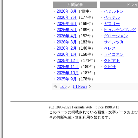
月間記事
ドラ
・
2026年 8月
（40件）
・
ハミルトン
・
2026年 7月
（177件）
・
ベッテル
・
2026年 6月
（168件）
・
ガスリー
・
2026年 5月
（169件）
・
ヒュルケンブルグ
・
2026年 4月
（152件）
・
グロージャン
・
2026年 3月
（183件）
・
サインツJr
・
2026年 2月
（140件）
・
ペレス
・
2026年 1月
（158件）
・
ライコネン
・
2025年 12月
（171件）
・
クビアト
・
2025年 11月
（180件）
・
クビサ
・
2025年 10月
（187件）
・
2025年 9月
（178件）
Top
F1News
(C) 1998-2025 Formula Web Since 1998.9.15
このページに掲載されている画像・文字データおよび著作
その無断転載・無断利用を禁じます。