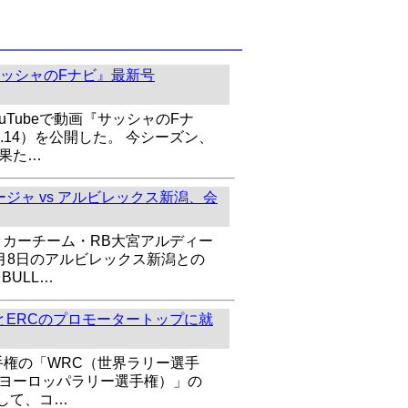
ッシャのFナビ』最新号
uTubeで動画『サッシャのFナ
l.14）を公開した。 今シーズン、
を果た…
ジャ vs アルビレックス新潟、会
ッカーチーム・RB大宮アルディー
8月8日のアルビレックス新潟との
BULL…
とERCのプロモータートップに就
手権の「WRC（世界ラリー選手
（ヨーロッパラリー選手権）」の
して、コ…