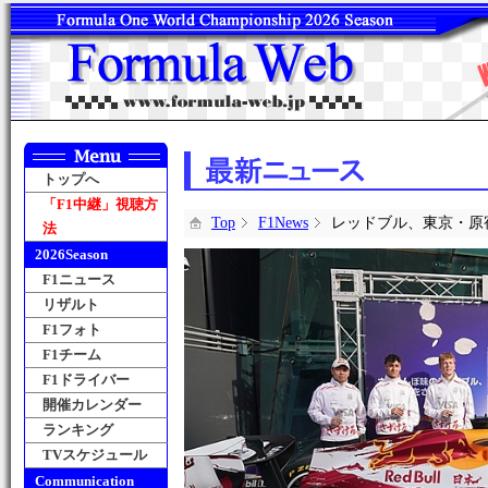
トップへ
「F1中継」視聴方
Top
F1News
レッドブル、東京・原
法
2026Season
F1ニュース
リザルト
F1フォト
F1チーム
F1ドライバー
開催カレンダー
ランキング
TVスケジュール
Communication