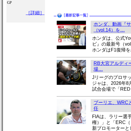
GP
［詳細］
ホンダ、動画『サ
（vol.14）を…
ホンダは、公式Yo
ビ』の最新号（vo
ホンダはF1復帰
RB大宮アルディー
場…
Jリーグのプロサ
ジャは、2026年
試合会場で「RED 
ブーリエ、WRC
任
FIAは、ラリー選
権）」と「ERC
新プロモーターと