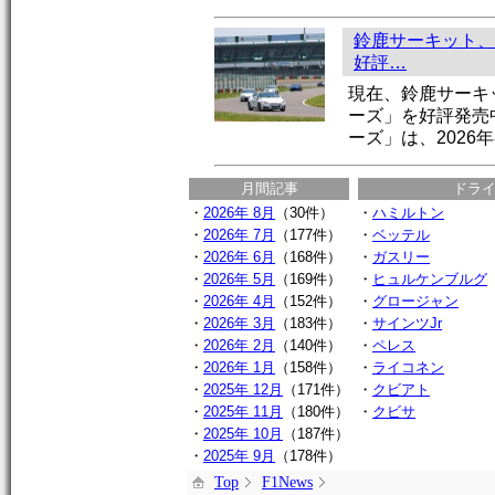
鈴鹿サーキット、
好評…
現在、鈴鹿サーキ
ーズ」を好評発売
ーズ」は、2026年
月間記事
ドラ
・
2026年 8月
（30件）
・
ハミルトン
・
2026年 7月
（177件）
・
ベッテル
・
2026年 6月
（168件）
・
ガスリー
・
2026年 5月
（169件）
・
ヒュルケンブルグ
・
2026年 4月
（152件）
・
グロージャン
・
2026年 3月
（183件）
・
サインツJr
・
2026年 2月
（140件）
・
ペレス
・
2026年 1月
（158件）
・
ライコネン
・
2025年 12月
（171件）
・
クビアト
・
2025年 11月
（180件）
・
クビサ
・
2025年 10月
（187件）
・
2025年 9月
（178件）
Top
F1News