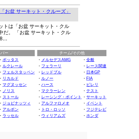
「お盆 サーキット・クルーズ」
ットは「お盆 サーキット・クル
中だ。 「お盆 サーキット・クル
8…
イバー
チーム/その他
・
ボッタス
・
メルセデスAMG
・
全般
・
ルクレール
・
フェラーリ
・
レース関連
・
フェルスタッペン
・
レッドブル
・
日本GP
・
リカルド
・
ルノー
・
FIA
・
マグヌッセン
・
ハース
・
ピレリ
・
ノリス
・
マクラーレン
・
テスト
・
ストール
・
レーシング・ポイント
・
サーキット
・
ジョビナッツィ
・
アルファロメオ
・
イベント
・
アルボン
・
トロ・ロッソ
・
フジテレビ
・
ラッセル
・
ウィリアムズ
・
ホンダ