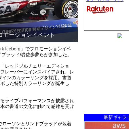
SF チーム クルー シャツ
ロモーションイベント
 Iceberg」でプロモーションイベ
ドブラッド/岩佐歩夢らが参加した。
の「レッドブルチェリーエディショ
作フレーバーにインスパイアされ、レ
ザインのカラーリングを採用。書道
ラボした特別カラーリングが誕生し
よるライブパフォーマンスが披露され
日本の書道の文化に触れて感銘を受け
最新ギャラ
でローソンとリンドブラッドが装着