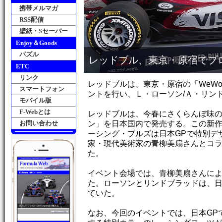
携帯メルマガ
RSS配信
壁紙・Sセーバー
Enjoy＆Goods
パズル
レッドブル、東京・原宿でプ
ETC
リンク
レッドブルは、東京・原宿の「WeWork
スマートフォン
ントを行い、Ｌ・ローソン/Ａ・リン
モバイル版
F-Webとは
レッドブルは、今春にさくらんぼ味
お問い合わせ
ン」を日本国内で発売する。この新
ーシング・ブルズは日本GPで特別デ
家・現代美術家の青柳美扇さんとコ
た。
イベント会場では、青柳美扇さんに
た。ローソンとリンドブラッドは、
ていた。
なお、今回のイベントでは、日本GP