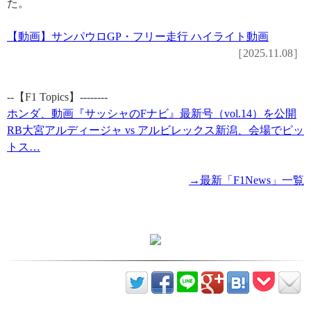
た。
【動画】サンパウロGP・フリー走行 ハイライト動画
［2025.11.08］
--【F1 Topics】--------
ホンダ、動画『サッシャのFナビ』最新号（vol.14）を公開
RB大宮アルディージャ vs アルビレックス新潟、会場でピッ
トス…
→最新「F1News」一覧