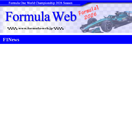
F1News