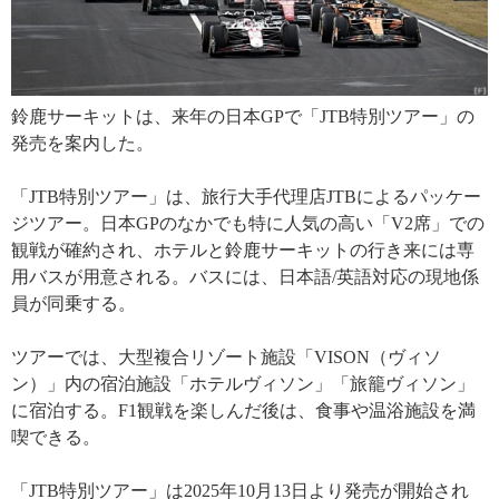
鈴鹿サーキットは、来年の日本GPで「JTB特別ツアー」の
発売を案内した。
「JTB特別ツアー」は、旅行大手代理店JTBによるパッケー
ジツアー。日本GPのなかでも特に人気の高い「V2席」での
観戦が確約され、ホテルと鈴鹿サーキットの行き来には専
用バスが用意される。バスには、日本語/英語対応の現地係
員が同乗する。
ツアーでは、大型複合リゾート施設「VISON（ヴィソ
ン）」内の宿泊施設「ホテルヴィソン」「旅籠ヴィソン」
に宿泊する。F1観戦を楽しんだ後は、食事や温浴施設を満
喫できる。
「JTB特別ツアー」は2025年10月13日より発売が開始され