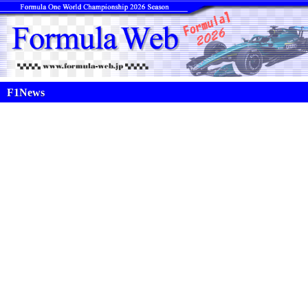
F1News