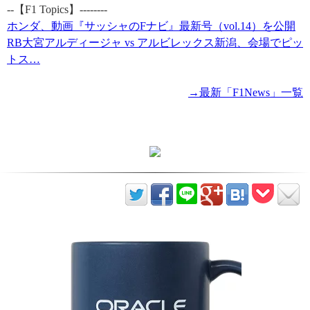
--【F1 Topics】--------
ホンダ、動画『サッシャのFナビ』最新号（vol.14）を公開
RB大宮アルディージャ vs アルビレックス新潟、会場でピッ
トス…
→最新「F1News」一覧