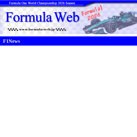
F1News