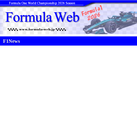
F1News