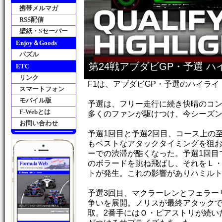
携帯メルマガ
RSS配信
壁紙・Sセーバー
Enjoy＆Goods
パズル
第24戦アブダビGP・予選 
ETC
リンク
F1は、アブダビGP・予選のハイラ
スマートフォン
モバイル版
予選は、フリー走行に続き快晴のコ
F-Webとは
多くのファンが駆けつけ、今シーズ
お問い合わせ
予選1回目と予選2回目、コース上の
もベストなアタックタイミングを狙
ーでの渋滞が酷くなった。予選1回目
のボラードを跳ね飛ばし、それをＬ
トが発生。これの影響がありハミルト
予選3回目、マクラーレンとフェラー
争いを展開。ノリスが最終アタックで1:
取。2番手にはＯ・ピアストリが続い