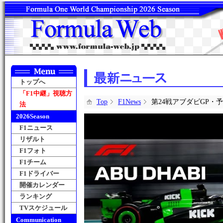
トップへ
「F1中継」視聴方
Top
F1News
第24戦アブダビGP・
法
2026Season
F1ニュース
リザルト
F1フォト
F1チーム
F1ドライバー
開催カレンダー
ランキング
TVスケジュール
Communication