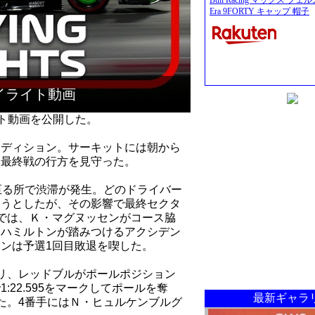
Bull Racing マックス フ
Era 9FORTY キャップ 帽子
ハイライト動画
イト動画を公開した。
ンディション。サーキットには朝から
ン最終戦の行方を見守った。
至る所で渋滞が発生。どのドライバー
おうとしたが、その影響で最終セクタ
では、Ｋ・マグヌッセンがコース脇
・ハミルトンが踏みつけるアクシデン
ンは予選1回目敗退を喫した。
リ、レッドブルがポールポジション
22.595をマークしてポールを奪
最新ギャラ
た。4番手にはＮ・ヒュルケンブルグ