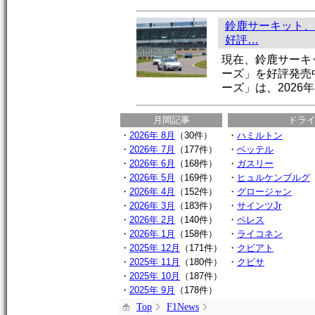
鈴鹿サーキット、
好評…
現在、鈴鹿サーキ
ーズ」を好評発売
ーズ」は、2026年
月間記事
ドラ
・
2026年 8月
（30件）
・
ハミルトン
・
2026年 7月
（177件）
・
ベッテル
・
2026年 6月
（168件）
・
ガスリー
・
2026年 5月
（169件）
・
ヒュルケンブルグ
・
2026年 4月
（152件）
・
グロージャン
・
2026年 3月
（183件）
・
サインツJr
・
2026年 2月
（140件）
・
ペレス
・
2026年 1月
（158件）
・
ライコネン
・
2025年 12月
（171件）
・
クビアト
・
2025年 11月
（180件）
・
クビサ
・
2025年 10月
（187件）
・
2025年 9月
（178件）
Top
F1News