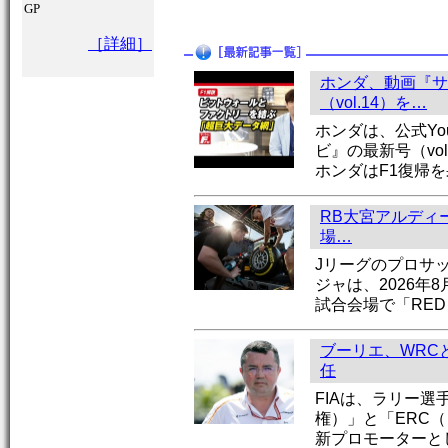
GP
［詳細］
ホンダ、動画『サ
（vol.14）を…
ホンダは、公式Yo
ビ』の最新号（vo
ホンダはF1復帰
RB大宮アルディー
場…
Jリーグのプロサ
ジャは、2026年
試合会場で「RED 
ブーリエ、WRC
任
FIAは、ラリー選
権）」と「ERC
新プロモーターと