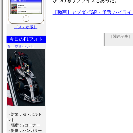
がつけるサプライズもあった。
【動画】アブダビGP・予選 ハイライ
［スマホ版］
［関連記事］
今日のF1フォト
Ｇ・ボルトレト
・対象：Ｇ・ボルト
レト
・場所：2コーナー
・撮影：ハンガリー