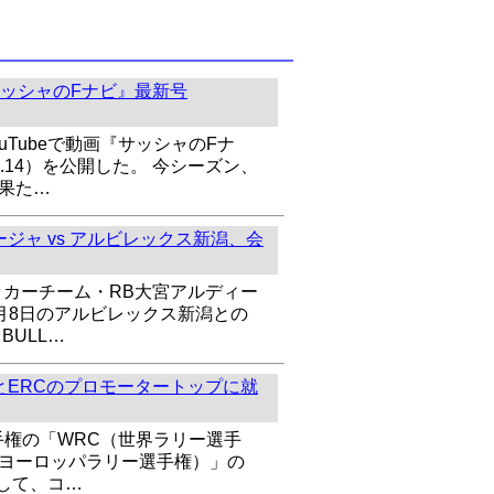
ッシャのFナビ』最新号
uTubeで動画『サッシャのFナ
l.14）を公開した。 今シーズン、
を果た…
ジャ vs アルビレックス新潟、会
ッカーチーム・RB大宮アルディー
8月8日のアルビレックス新潟との
BULL…
とERCのプロモータートップに就
手権の「WRC（世界ラリー選手
（ヨーロッパラリー選手権）」の
して、コ…