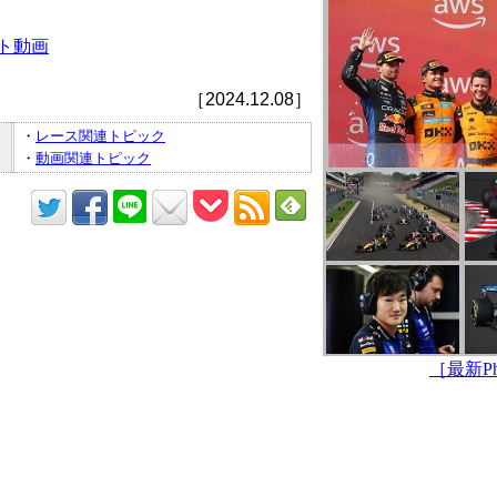
ト動画
［2024.12.08］
・
レース関連トピック
・
動画関連トピック
［最新Pho