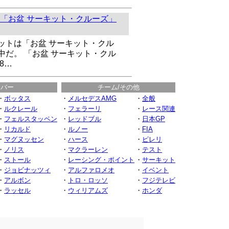
「お盆 サーキット・クルーズ」
ットは「お盆 サーキット・クル
中だ。 「お盆 サーキット・クル
8…
イバー
チーム/その他
・
ボッタス
・
メルセデスAMG
・
全般
・
ルクレール
・
フェラーリ
・
レース関連
・
フェルスタッペン
・
レッドブル
・
日本GP
・
リカルド
・
ルノー
・
FIA
・
マグヌッセン
・
ハース
・
ピレリ
・
ノリス
・
マクラーレン
・
テスト
・
ストール
・
レーシング・ポイント
・
サーキット
・
ジョビナッツィ
・
アルファロメオ
・
イベント
・
アルボン
・
トロ・ロッソ
・
フジテレビ
・
ラッセル
・
ウィリアムズ
・
ホンダ