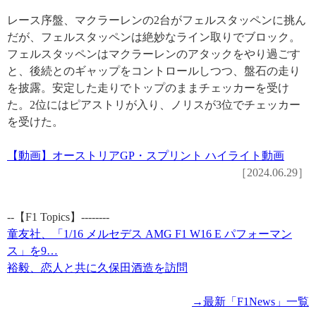
レース序盤、マクラーレンの2台がフェルスタッペンに挑ん
だが、フェルスタッペンは絶妙なライン取りでブロック。
フェルスタッペンはマクラーレンのアタックをやり過ごす
と、後続とのギャップをコントロールしつつ、盤石の走り
を披露。安定した走りでトップのままチェッカーを受け
た。2位にはピアストリが入り、ノリスが3位でチェッカー
を受けた。
【動画】オーストリアGP・スプリント ハイライト動画
［2024.06.29］
--【F1 Topics】--------
童友社、「1/16 メルセデス AMG F1 W16 E パフォーマン
ス」を9…
裕毅、恋人と共に久保田酒造を訪問
→最新「F1News」一覧