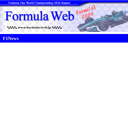
F1News