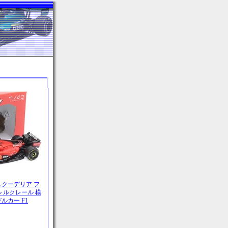
ル スクーデリア フ
ルル ルクレール 模
ルカー F1