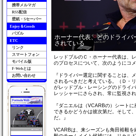
携帯メルマガ
RSS配信
壁紙・Sセーバー
Enjoy＆Goods
パズル
ホーナー代表、どのドライバ
ETC
されている
リンク
スマートフォン
レッドブルのＣ・ホーナー代表は、レッ
モバイル版
のプロセスについて、次のようにコ
F-Webとは
『ドライバー選定に関することは、
お問い合わせ
されるべきだと考えている。（Ｄ・
がレッドブル・レーシングのドライ
レッシャーにさらされ、常に監視さ
『ダニエルは（VCARBの）シート
できるかどうかは彼次第だ。そして、
だ。』
VCARBは、来シーズンも角田裕毅
毅のチームメイト候補には、リカル