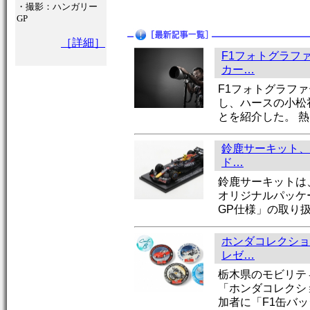
・撮影：ハンガリー
GP
［詳細］
F1フォトグラフ
カー…
F1フォトグラファ
し、ハースの小松
とを紹介した。 熱
鈴鹿サーキット、
ド…
鈴鹿サーキットは
オリジナルパッケー
GP仕様」の取り
ホンダコレクショ
レゼ…
栃木県のモビリテ
「ホンダコレクシ
加者に「F1缶バ