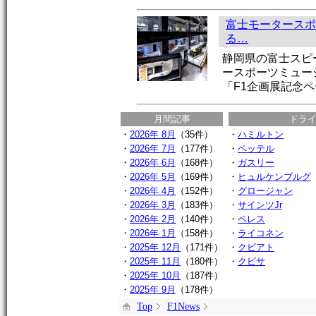
富士モータースポ
る…
静岡県の富士スピ
ースポーツミュー
「F1企画展記念
月間記事
ドラ
・
2026年 8月
（35件）
・
ハミルトン
・
2026年 7月
（177件）
・
ベッテル
・
2026年 6月
（168件）
・
ガスリー
・
2026年 5月
（169件）
・
ヒュルケンブルグ
・
2026年 4月
（152件）
・
グロージャン
・
2026年 3月
（183件）
・
サインツJr
・
2026年 2月
（140件）
・
ペレス
・
2026年 1月
（158件）
・
ライコネン
・
2025年 12月
（171件）
・
クビアト
・
2025年 11月
（180件）
・
クビサ
・
2025年 10月
（187件）
・
2025年 9月
（178件）
Top
F1News