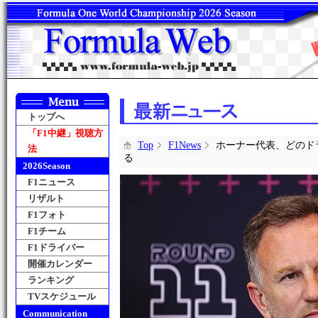
トップへ
「F1中継」視聴方
Top
F1News
ホーナー代表、どのド
法
る
2026Season
F1ニュース
リザルト
F1フォト
F1チーム
F1ドライバー
開催カレンダー
ランキング
TVスケジュール
Communication