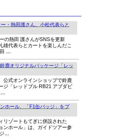
ァー・熱田護さん、小松代表らと
ーの熱田 護さんがSNSを更新
礼雄代表らとカートを楽しんだこ
田 …
鈴鹿オリジナルパッケージ「レッ
、公式オンラインショップで鈴鹿
ジ「レッドブル RB21 アブダビ
扱…
ンホール、「F1缶バッジ」をプ
ィリゾートもてぎに併設された
ョンホール」は、ガイドツアー参
ッジ…