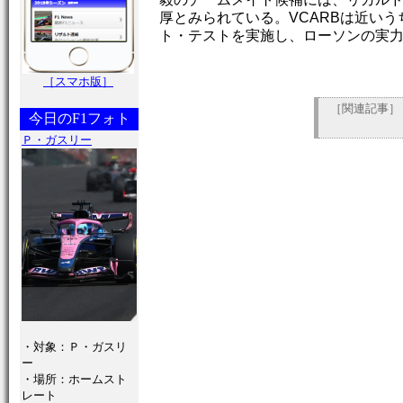
厚とみられている。VCARBは近い
ト・テストを実施し、ローソンの実
［スマホ版］
［関連記事］
今日のF1フォト
Ｐ・ガスリー
・対象：Ｐ・ガスリ
ー
・場所：ホームスト
レート