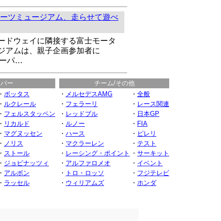
ーツミュージアム、走らせて遊べ
ードウェイに隣接する富士モータ
ジアムは、親子企画参加者に
ペーパ…
イバー
チーム/その他
・
ボッタス
・
メルセデスAMG
・
全般
・
ルクレール
・
フェラーリ
・
レース関連
・
フェルスタッペン
・
レッドブル
・
日本GP
・
リカルド
・
ルノー
・
FIA
・
マグヌッセン
・
ハース
・
ピレリ
・
ノリス
・
マクラーレン
・
テスト
・
ストール
・
レーシング・ポイント
・
サーキット
・
ジョビナッツィ
・
アルファロメオ
・
イベント
・
アルボン
・
トロ・ロッソ
・
フジテレビ
・
ラッセル
・
ウィリアムズ
・
ホンダ