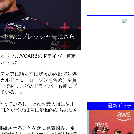
ーも常にプレッシャーにさら
ドブル/VCARBのドライバー選定
メントした。
メディアに話す前に我々の内部で対処
リカルドとＬ・ローソンを含め）全員
バーであり、どのドライバーも常にプ
れている。』
に座っているし、それを最大限に活用
最新ギャラ
F1というのは常に流動的なものなん
を継続させることを既に発表済み。裕
ドの残留もしくはローソンの起用が濃