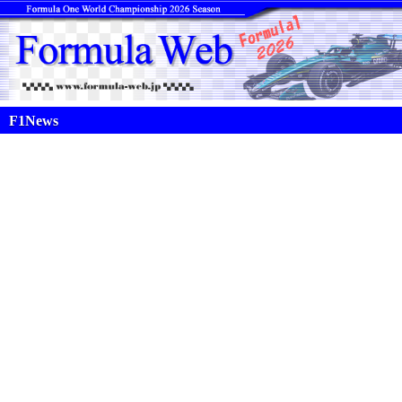
F1News