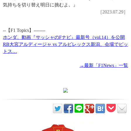
気持ちを切り替え明日に挑むよ。』
［2023.07.29］
--【F1 Topics】--------
ホンダ、動画『サッシャのFナビ』最新号（vol.14）を公開
RB大宮アルディージャ vs アルビレックス新潟、会場でピッ
トス…
→最新「F1News」一覧