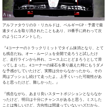
アルファタウリのＤ・リカルドは、ベルギーGP・予選で最
速タイムを取り消されたこともあり、19番手に終わって次
のようにコメントした。
『4コーナーのトラックリミットでタイム抹消となり、とて
も残念だね。オー・ルージュを全開で走ろうと試したけ
ど、走行ラインから外れ、コース上にとどまろうとして滑
ってしまった。4コーナーの縁石を乗り越えた時にもうダメ
な予感がしていたけど、実際は分からなかったから、その
周はプッシュし続けて走ったよ。上手くいった可能性があ
ると思ったけど、難しかった。』
『残念ながら、あまり良いスタートポジションとならなか
ったけど、明日は十分にチャンスがあると思う。ミスした
ことは悔しいけど、方向性は間違っていないハズだから、