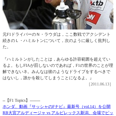
元F1ドライバーのＮ・ラウダは，ここ数戦でアクシデント
続きのＬ・ハミルトンについて，次のように厳しく批判し
た。
『ハミルトンがしたことは，あらゆる許容範囲を超えてい
るよ。もしFIAが罰しないのであれば，F1の世界のことが理
解できないネ。みんなは彼のようなドライブをするべきで
はないし，誰かを殺してしまうことになるよ。』
［2011.06.13］
--【F1 Topics】--------
ホンダ、動画『サッシャのFナビ』最新号（vol.14）を公開
RB大宮アルディージャ vs アルビレックス新潟、会場でピッ