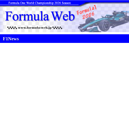
F1News