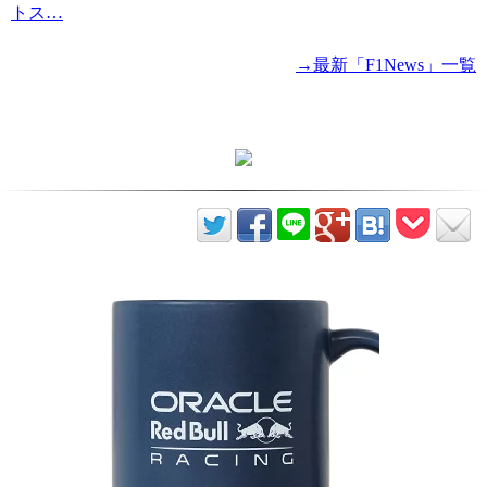
トス…
→最新「F1News」一覧